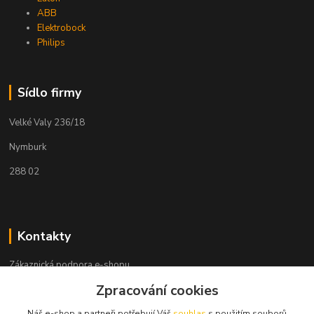
ABB
Elektrobock
Philips
Sídlo firmy
Velké Valy 236/18
Nymburk
288 02
Kontakty
Zákaznická podpora e-shopu
+420 730 127 327
Zpracování cookies
(Po-Pá, 8-16 hod.)
Náš e-shop a partneři potřebují Váš
souhlas
s použitím souborů