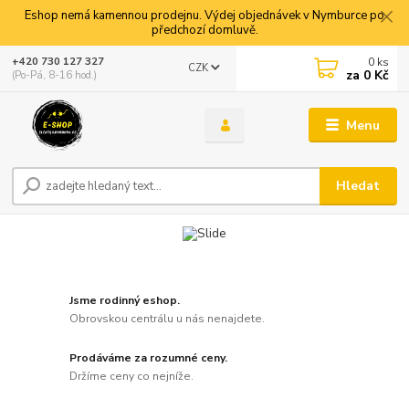
Eshop nemá kamennou prodejnu. Výdej objednávek v Nymburce po
předchozí domluvě.
0
ks
+420 730 127 327
CZK
za
0 Kč
(Po-Pá, 8-16 hod.)
Menu
Hledat
Jsme rodinný eshop.
Obrovskou centrálu u nás nenajdete.
Prodáváme za rozumné ceny.
Držíme ceny co nejníže.