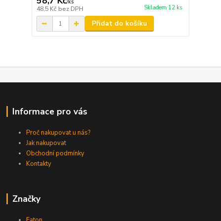
58,7 Kč
/
ks
Skladem 12 ks
48,5 Kč
bez DPH
Přidat do košíku
Informace pro vás
Proč nakupovat u nás?
Jak nakupovat
Obchodní podmínky
Kontakty
Značky
Eaton