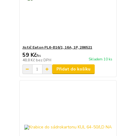
Jistič Eaton PL6-B16/1, 16A, 1P, 286521
59 Kč
/
ks
Skladem 10 ks
48,8 Kč
bez DPH
Přidat do košíku