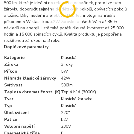
500 lm, které je ideální na relaxaci a odpočinek, proto lze tuto
žárovku doporučit zejména do dětských pokojů, obývacích pokojů
a ložnic. Díky moderní a efektivní LED technologii nahradí s
příkonem 5 W klasickou 42W žárovku a ušetří Vám až 85 %
nákladů na energii. Jistě také potěší dlouhá životnost až 25 000
hodin a 15 000 spínacích cyklů. Kvalita produktu je podpořena
rozšířenou zárukou na 3 roky.
Doplňkové parametry
Kategorie
Klasická
Záruka
3 roky
Příkon
5W
Náhrada klasické žárovky
42W
Svítivost
500lm
Teplota chromatičnosti (K)
Teplá bílá (3000K)
Tvar
Klasická žárovka
Typ
Klasická
Úhel svícení
220°
Patice
E27
Vstupní napětí
230V
Energetická třída
F