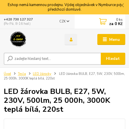
Eshop nemá kamennou prodejnu. Výdej objednávek v Nymburce po
předchozí domluvě.
0
ks
+420 730 127 327
CZK
za
0 Kč
(Po-Pá, 8-16 hod.)
Menu
Hledat
Úvod
Tesla
LED žárovky
LED žárovka BULB, E27, 5W, 230V, 500lm,
25 000h, 3000K teplá bílá, 220st
LED žárovka BULB, E27, 5W,
230V, 500lm, 25 000h, 3000K
teplá bílá, 220st