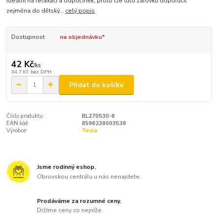
ideální na relaxaci a odpočinek, proto lze tuto žárovku doporučit
zejména do dětský...
celý popis
Dostupnost
na objednávku*
42 Kč
/
ks
34,7 Kč
bez DPH
Přidat do košíku
Číslo produktu:
BL270530-8
EAN kód:
8596238003538
Výrobce:
Tesla
Jsme rodinný eshop.
Obrovskou centrálu u nás nenajdete.
Prodáváme za rozumné ceny.
Držíme ceny co nejníže.