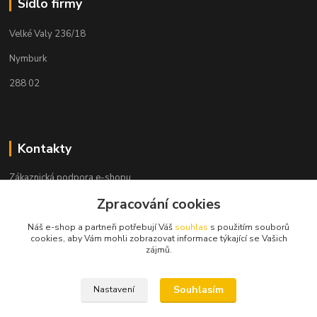
Sídlo firmy
Velké Valy 236/18
Nymburk
288 02
Kontakty
Zákaznická podpora e-shopu
+420 730 127 327
Zpracování cookies
(Po-Pá, 8-16 hod.)
Náš e-shop a partneři potřebují Váš
souhlas
s použitím souborů
info@elektronymburk.cz
cookies, aby Vám mohli zobrazovat informace týkající se Vašich
zájmů.
Souhlasím
Nastavení
Vytvořeno 2023, všechna práva vyhrazena. *Cena dle aktuálního ceníku