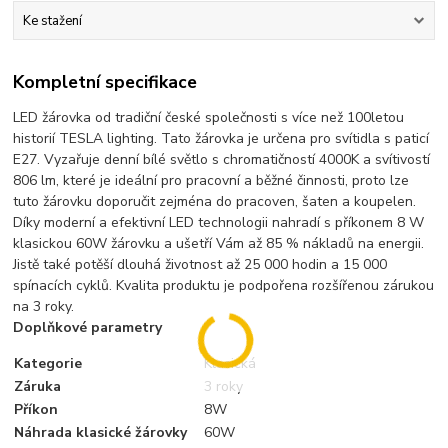
Ke stažení
Kompletní specifikace
LED žárovka od tradiční české společnosti s více než 100letou
historií TESLA lighting. Tato žárovka je určena pro svítidla s paticí
E27. Vyzařuje denní bílé světlo s chromatičností 4000K a svítivostí
806 lm, které je ideální pro pracovní a běžné činnosti, proto lze
tuto žárovku doporučit zejména do pracoven, šaten a koupelen.
Díky moderní a efektivní LED technologii nahradí s příkonem 8 W
klasickou 60W žárovku a ušetří Vám až 85 % nákladů na energii.
Jistě také potěší dlouhá životnost až 25 000 hodin a 15 000
spínacích cyklů. Kvalita produktu je podpořena rozšířenou zárukou
na 3 roky.
Doplňkové parametry
Kategorie
Klasická
Záruka
3 roky
Příkon
8W
Náhrada klasické žárovky
60W