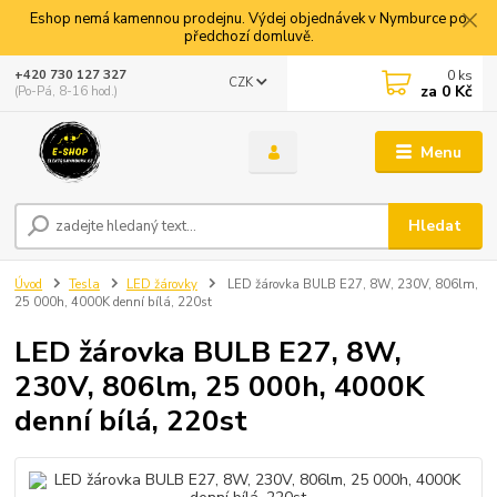
Eshop nemá kamennou prodejnu. Výdej objednávek v Nymburce po
předchozí domluvě.
0
ks
+420 730 127 327
CZK
za
0 Kč
(Po-Pá, 8-16 hod.)
Menu
Hledat
Úvod
Tesla
LED žárovky
LED žárovka BULB E27, 8W, 230V, 806lm,
25 000h, 4000K denní bílá, 220st
LED žárovka BULB E27, 8W,
230V, 806lm, 25 000h, 4000K
denní bílá, 220st