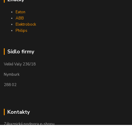
Eaton
ABB
Elektrobock
Philips
Sídlo firmy
Velké Valy 236/18
Nymburk
288 02
Kontakty
Zákaznická podpora e-shopu
+420 730 127 327