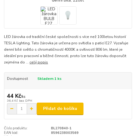
LED žárovka od tradiční české společnosti s více než 100letou historií
TESLA lighting. Tato žárovka je určena pro svítidla s paticí E27. Vyzařuje
denní bílé světlo s chromatičností 4000K a svítivostí 806 lm, které je
ideální pro pracovní a běžné činnosti, proto lze tuto žárovku doporučit
zejména do ...
celý popis
Dostupnost
Skladem 1 ks
44 Kč
/
ks
36,4 Kč
bez DPH
Přidat do košíku
Číslo produktu:
BL270840-1
EAN kód:
8596238003569