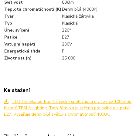
Svítivost
806lm
Teplota chromatičnosti (K)
Denní bílá (4000K)
Tvar
Klasická žárovka
Typ
Klasická
Úhel svícení
220°
Patice
E27
Vstupní napětí
230V
Energetická třída
F
Životnost (h)
25 000
Ke stažení
LED žárovka od tradiční české společnosti s více než 100letou
historií TESLA lighting. Tato žárovka je určena pro svítidla s paticí
E27. Vyzařuje denní bílé světlo s chromatičností 4000K.