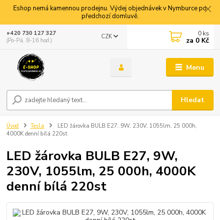
Eshop nemá kamennou prodejnu. Výdej objednávek v Nymburce po
předchozí domluvě.
0
ks
+420 730 127 327
CZK
za
0 Kč
(Po-Pá, 8-16 hod.)
Menu
Hledat
Úvod
Tesla
LED žárovka BULB E27, 9W, 230V, 1055lm, 25 000h,
4000K denní bílá 220st
LED žárovka BULB E27, 9W,
230V, 1055lm, 25 000h, 4000K
denní bílá 220st