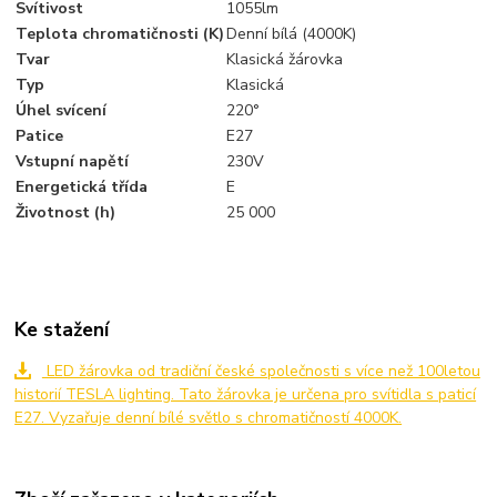
Svítivost
1055lm
Teplota chromatičnosti (K)
Denní bílá (4000K)
Tvar
Klasická žárovka
Typ
Klasická
Úhel svícení
220°
Patice
E27
Vstupní napětí
230V
Energetická třída
E
Životnost (h)
25 000
Ke stažení
LED žárovka od tradiční české společnosti s více než 100letou
historií TESLA lighting. Tato žárovka je určena pro svítidla s paticí
E27. Vyzařuje denní bílé světlo s chromatičností 4000K.