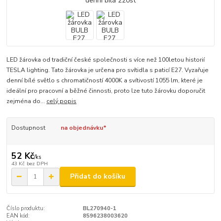
LED žárovka od tradiční české společnosti s více než 100letou historií
TESLA lighting. Tato žárovka je určena pro svítidla s paticí E27. Vyzařuje
denní bílé světlo s chromatičností 4000K a svítivostí 1055 lm, které je
ideální pro pracovní a běžné činnosti, proto lze tuto žárovku doporučit
zejména do...
celý popis
Dostupnost
na objednávku*
52 Kč
/
ks
43 Kč
bez DPH
Přidat do košíku
Číslo produktu:
BL270940-1
EAN kód:
8596238003620