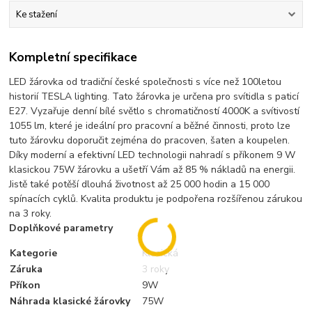
Ke stažení
Kompletní specifikace
LED žárovka od tradiční české společnosti s více než 100letou
historií TESLA lighting. Tato žárovka je určena pro svítidla s paticí
E27. Vyzařuje denní bílé světlo s chromatičností 4000K a svítivostí
1055 lm, které je ideální pro pracovní a běžné činnosti, proto lze
tuto žárovku doporučit zejména do pracoven, šaten a koupelen.
Díky moderní a efektivní LED technologii nahradí s příkonem 9 W
klasickou 75W žárovku a ušetří Vám až 85 % nákladů na energii.
Jistě také potěší dlouhá životnost až 25 000 hodin a 15 000
spínacích cyklů. Kvalita produktu je podpořena rozšířenou zárukou
na 3 roky.
Doplňkové parametry
Kategorie
Klasická
Záruka
3 roky
Příkon
9W
Náhrada klasické žárovky
75W