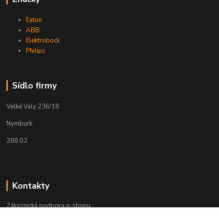
Eaton
ABB
Elektrobock
Philips
Sídlo firmy
Velké Valy 236/18
Nymburk
288 02
Kontakty
Zákaznická podpora e-shopu
+420 730 127 327