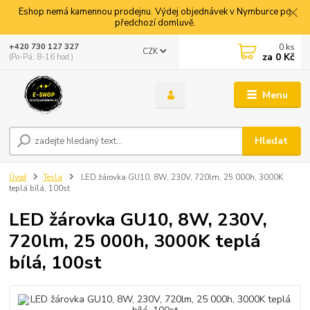
Eshop nemá kamennou prodejnu. Výdej objednávek v Nymburce po
předchozí domluvě.
0
ks
+420 730 127 327
CZK
za
0 Kč
(Po-Pá, 8-16 hod.)
Menu
Hledat
Úvod
Tesla
LED žárovka GU10, 8W, 230V, 720lm, 25 000h, 3000K
teplá bílá, 100st
LED žárovka GU10, 8W, 230V,
720lm, 25 000h, 3000K teplá
bílá, 100st