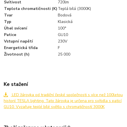
Svítivost
720lm
Teplota chromatičnosti (K)
Teplá bílá (3000K)
Tvar
Bodová
Typ
Klasická
Úhel svícení
100°
Patice
GU10
Vstupní napětí
230V
Energetická třída
F
Životnost (h)
25 000
Ke stažení
LED žárovka od tradiční české společnosti s více než 100letou
historií TESLA lighting. Tato žárovka je určena pro svítidla s paticí
GU10. Vyzařuje teplé bílé světlo s chromatičností 3000K