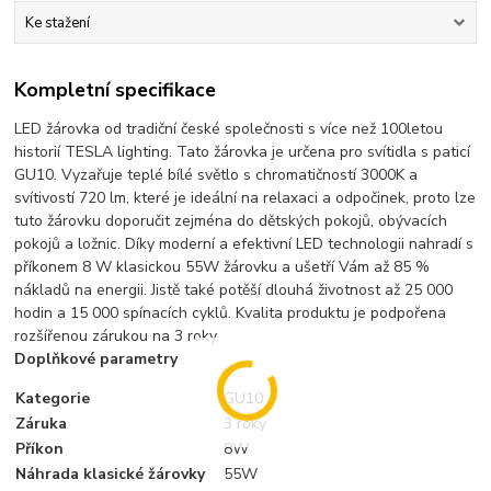
Ke stažení
Kompletní specifikace
LED žárovka od tradiční české společnosti s více než 100letou
historií TESLA lighting. Tato žárovka je určena pro svítidla s paticí
GU10. Vyzařuje teplé bílé světlo s chromatičností 3000K a
svítivostí 720 lm, které je ideální na relaxaci a odpočinek, proto lze
tuto žárovku doporučit zejména do dětských pokojů, obývacích
pokojů a ložnic. Díky moderní a efektivní LED technologii nahradí s
příkonem 8 W klasickou 55W žárovku a ušetří Vám až 85 %
nákladů na energii. Jistě také potěší dlouhá životnost až 25 000
hodin a 15 000 spínacích cyklů. Kvalita produktu je podpořena
rozšířenou zárukou na 3 roky.
Doplňkové parametry
Kategorie
GU10
Záruka
3 roky
Příkon
8W
Náhrada klasické žárovky
55W