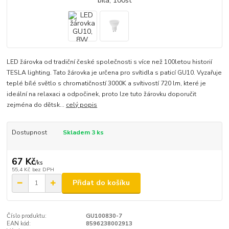
LED žárovka od tradiční české společnosti s více než 100letou historií
TESLA lighting. Tato žárovka je určena pro svítidla s paticí GU10. Vyzařuje
teplé bílé světlo s chromatičností 3000K a svítivostí 720 lm, které je
ideální na relaxaci a odpočinek, proto lze tuto žárovku doporučit
zejména do dětsk...
celý popis
Dostupnost
Skladem 3 ks
67 Kč
/
ks
55,4 Kč
bez DPH
Přidat do košíku
Číslo produktu:
GU100830-7
EAN kód:
8596238002913