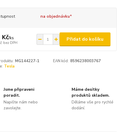
tupnost
na objednávku*
 Kč
/
ks
Přidat do košíku
Kč
bez DPH
roduktu:
MG144227-1
EAN kód:
8596238003767
e:
Tesla
Jsme připraveni
Máme desítky
poradit.
produktů skladem.
Napište nám nebo
Děláme vše pro rychlé
zavolejte.
dodání.