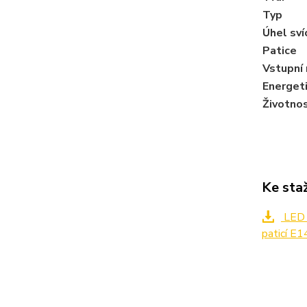
Typ
Úhel sví
Patice
Vstupní 
Energeti
Životnos
Ke sta
LED ž
paticí E1