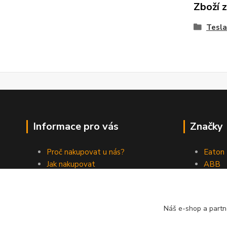
Zboží 
Tesla
Informace pro vás
Značky
Proč nakupovat u nás?
Eaton
Jak nakupovat
ABB
Obchodní podmínky
Elektr
Kontakty
Philips
Náš e-shop a partn