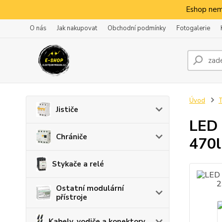
Eshop nem
O nás
Jak nakupovat
Obchodní podmínky
Fotogalerie
Úvod
T
Jističe
LED 
Chrániče
470l
Stykače a relé
Ostatní modulární
přístroje
Kabely, vodiče a konektory