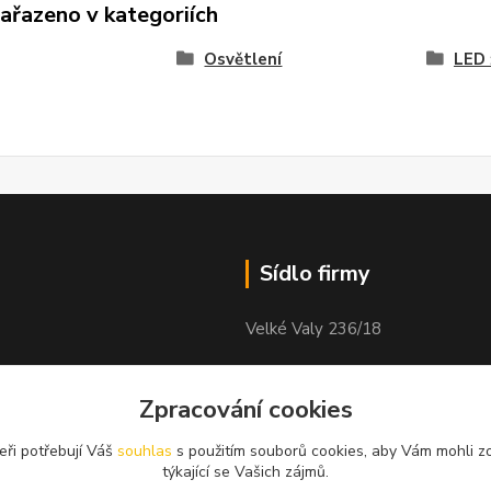
zařazeno v kategoriích
Osvětlení
LED 
Sídlo firmy
Velké Valy 236/18
Nymburk
obock
Zpracování cookies
288 02
eři potřebují Váš
souhlas
s použitím souborů cookies, aby Vám mohli z
týkající se Vašich zájmů.