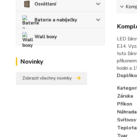
Osvětlení
Kompl
Baterie a nabíječky
Komple
Wall boxy
LED žárov
E14. Vyza
tuto žáro
Novinky
příkonem 
hodin a 1
Doplňko
Zobrazit všechny novinky
Kategor
Záruka
Příkon
Náhrada 
Svítivos
Teplota 
Tvar