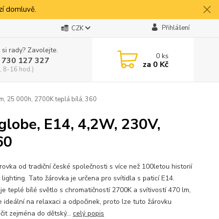
í domluvě.
Přihlášení
CZK
 si rady? Zavolejte.
0
ks
 730 127 327
za
0 Kč
, 8-16 hod.)
 25 000h, 2700K teplá bílá, 360
lobe, E14, 4,2W, 230V,
60
ovka od tradiční české společnosti s více než 100letou historií
ighting. Tato žárovka je určena pro svítidla s paticí E14.
e teplé bílé světlo s chromatičností 2700K a svítivostí 470 lm,
e ideální na relaxaci a odpočinek, proto lze tuto žárovku
čit zejména do dětský...
celý popis