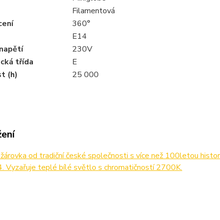
Filamentová
cení
360°
E14
napětí
230V
cká třída
E
t (h)
25 000
žení
árovka od tradiční české společnosti s více než 100letou histori
4. Vyzařuje teplé bílé světlo s chromatičností 2700K.