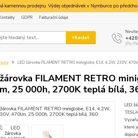
á kamennou prodejnu. Výdej objednávek v Nymburce po předchoz
Kontakty
GDPR
Fakturační údaje
Nevíte
Hledat
+420
(Po-Pá
esla
LED žárovka FILAMENT RETRO miniglobe, E14, 4,2W, 230V, 470lm,
žárovka FILAMENT RETRO minig
m, 25 000h, 2700K teplá bílá, 3
LED žár
TESLA l
Vyzařuj
které j
doporu