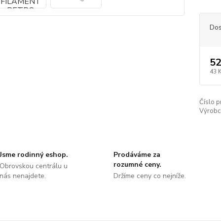
Dos
52
43 
Číslo p
Výrobc
Jsme rodinný eshop.
Prodáváme za
rozumné ceny.
Obrovskou centrálu u
nás nenajdete.
Držíme ceny co nejníže.