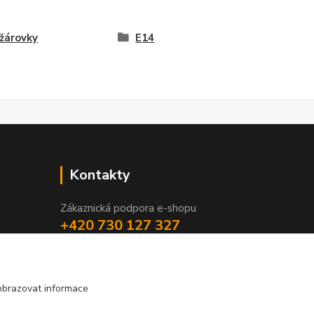
žárovky
E14
Kontakty
Zákaznická podpora e-shopu
+420 730 127 327
(Po-Pá, 8-16 hod.)
info@elektronymburk.cz
obrazovat informace