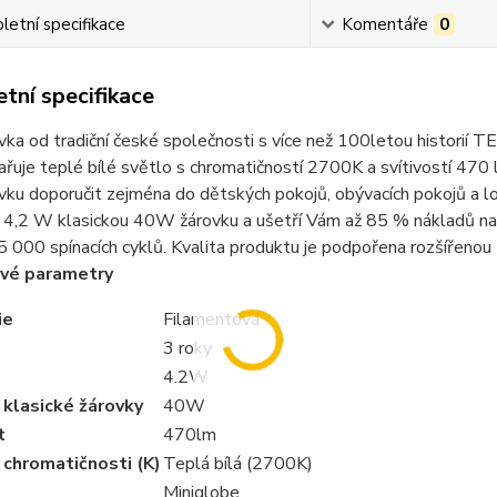
etní specifikace
Komentáře
0
tní specifikace
ka od tradiční české společnosti s více než 100letou historií TES
řuje teplé bílé světlo s chromatičností 2700K a svítivostí 470 lm
vku doporučit zejména do dětských pokojů, obývacích pokojů a lož
4,2 W klasickou 40W žárovku a ušetří Vám až 85 % nákladů na e
5 000 spínacích cyklů. Kvalita produktu je podpořena rozšířenou 
vé parametry
ie
Filamentová
3 roky
4.2W
klasické žárovky
40W
t
470lm
chromatičnosti (K)
Teplá bílá (2700K)
Miniglobe