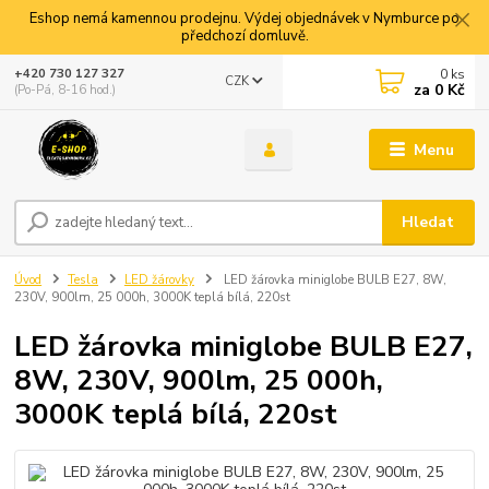
Eshop nemá kamennou prodejnu. Výdej objednávek v Nymburce po
předchozí domluvě.
0
ks
+420 730 127 327
CZK
za
0 Kč
(Po-Pá, 8-16 hod.)
Menu
Hledat
Úvod
Tesla
LED žárovky
LED žárovka miniglobe BULB E27, 8W,
230V, 900lm, 25 000h, 3000K teplá bílá, 220st
LED žárovka miniglobe BULB E27,
8W, 230V, 900lm, 25 000h,
3000K teplá bílá, 220st