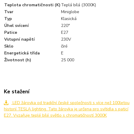
Teplota chromatičnosti (K)
Teplá bílá (3000K)
Tvar
Miniglobe
Typ
Klasická
Úhel svícení
220°
Patice
E27
Vstupní napětí
230V
Sklo
čiré
Energetická třída
E
Životnost (h)
25 000
Ke stažení
LED žárovka od tradiční české společnosti s více než 100letou
historií TESLA lighting. Tato žárovka je určena pro svítidla s paticí
E27. Vyzařuje teplé bílé světlo s chromatičností 3000K