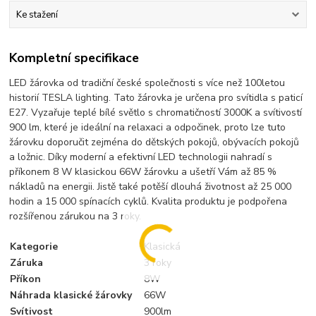
Ke stažení
Kompletní specifikace
LED žárovka od tradiční české společnosti s více než 100letou
historií TESLA lighting. Tato žárovka je určena pro svítidla s paticí
E27. Vyzařuje teplé bílé světlo s chromatičností 3000K a svítivostí
900 lm, které je ideální na relaxaci a odpočinek, proto lze tuto
žárovku doporučit zejména do dětských pokojů, obývacích pokojů
a ložnic. Díky moderní a efektivní LED technologii nahradí s
příkonem 8 W klasickou 66W žárovku a ušetří Vám až 85 %
nákladů na energii. Jistě také potěší dlouhá životnost až 25 000
hodin a 15 000 spínacích cyklů. Kvalita produktu je podpořena
rozšířenou zárukou na 3 roky.
Kategorie
Klasická
Záruka
3 roky
Příkon
8W
Náhrada klasické žárovky
66W
Svítivost
900lm