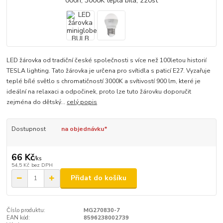
LED žárovka od tradiční české společnosti s více než 100letou historií
TESLA lighting. Tato žárovka je určena pro svítidla s paticí E27. Vyzařuje
teplé bílé světlo s chromatičností 3000K a svítivostí 900 lm, které je
ideální na relaxaci a odpočinek, proto lze tuto žárovku doporučit
zejména do dětský...
celý popis
Dostupnost
na objednávku*
66 Kč
/
ks
54,5 Kč
bez DPH
Přidat do košíku
Číslo produktu:
MG270830-7
EAN kód:
8596238002739