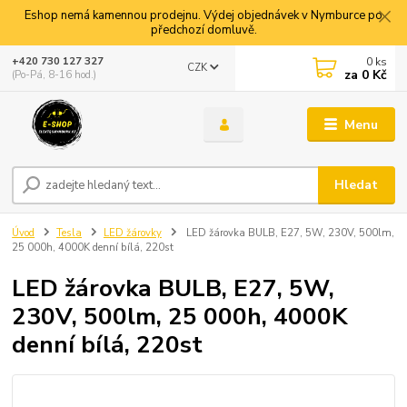
Eshop nemá kamennou prodejnu. Výdej objednávek v Nymburce po
předchozí domluvě.
0
ks
+420 730 127 327
CZK
za
0 Kč
(Po-Pá, 8-16 hod.)
Menu
Hledat
Úvod
Tesla
LED žárovky
LED žárovka BULB, E27, 5W, 230V, 500lm,
25 000h, 4000K denní bílá, 220st
LED žárovka BULB, E27, 5W,
230V, 500lm, 25 000h, 4000K
denní bílá, 220st