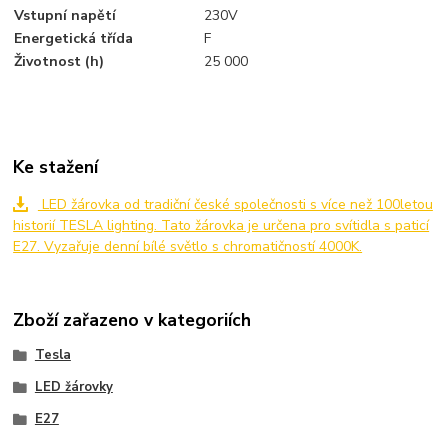
Vstupní napětí
230V
Energetická třída
F
Životnost (h)
25 000
Ke stažení
LED žárovka od tradiční české společnosti s více než 100letou
historií TESLA lighting. Tato žárovka je určena pro svítidla s paticí
E27. Vyzařuje denní bílé světlo s chromatičností 4000K.
Zboží zařazeno v kategoriích
Tesla
LED žárovky
E27