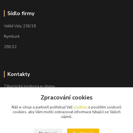
Sídlo firmy
Velké Valy 236/18
Nymburk
288 02
Kontakty
Zákaznická podpora e-shopu
+420 730 127 327
Zpracování cookies
(Po-Pá, 8-16 hod.)
Náš e-shop a partneři potřebují Váš
souhlas
s použitím souborů
info@elektronymburk.cz
cookies, aby Vám mohli zobrazovat informace týkající se Vašich
zájmů.