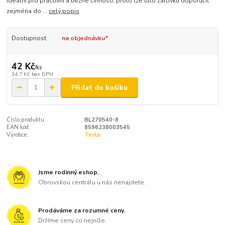
ideální pro pracovní a běžné činnosti, proto lze tuto žárovku doporučit
zejména do ...
celý popis
Dostupnost
na objednávku*
42 Kč
/
ks
34,7 Kč
bez DPH
Přidat do košíku
Číslo produktu:
BL270540-8
EAN kód:
8596238003545
Výrobce:
Tesla
Jsme rodinný eshop.
Obrovskou centrálu u nás nenajdete.
Prodáváme za rozumné ceny.
Držíme ceny co nejníže.