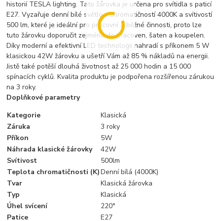
historií TESLA lighting. Tato žárovka je určena pro svítidla s paticí
E27. Vyzařuje denní bílé světlo s chromatičností 4000K a svítivostí
500 lm, které je ideální pro pracovní a běžné činnosti, proto lze
tuto žárovku doporučit zejména do pracoven, šaten a koupelen.
Díky moderní a efektivní LED technologii nahradí s příkonem 5 W
klasickou 42W žárovku a ušetří Vám až 85 % nákladů na energii.
Jistě také potěší dlouhá životnost až 25 000 hodin a 15 000
spínacích cyklů. Kvalita produktu je podpořena rozšířenou zárukou
na 3 roky.
Doplňkové parametry
Kategorie
Klasická
Záruka
3 roky
Příkon
5W
Náhrada klasické žárovky
42W
Svítivost
500lm
Teplota chromatičnosti (K)
Denní bílá (4000K)
Tvar
Klasická žárovka
Typ
Klasická
Úhel svícení
220°
Patice
E27