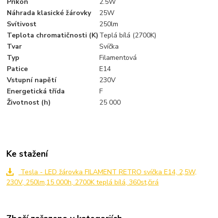
Příkon
2.5W
Náhrada klasické žárovky
25W
Svítivost
250lm
Teplota chromatičnosti (K)
Teplá bílá (2700K)
Tvar
Svíčka
Typ
Filamentová
Patice
E14
Vstupní napětí
230V
Energetická třída
F
Životnost (h)
25 000
Ke stažení
Tesla - LED žárovka FILAMENT RETRO svíčka E14, 2,5W,
230V, 250lm,15 000h, 2700K teplá bílá, 360st,čirá