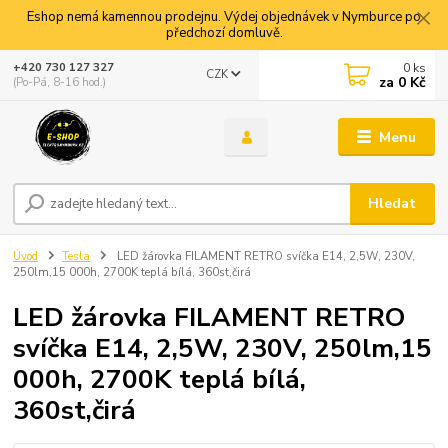
Eshop nemá kamennou prodejnu. Výdej objednávek v Nymburce po
předchozí domluvě.
0
ks
+420 730 127 327
CZK
za
0 Kč
(Po-Pá, 8-16 hod.)
Menu
Hledat
Úvod
Tesla
LED žárovka FILAMENT RETRO svíčka E14, 2,5W, 230V,
250lm,15 000h, 2700K teplá bílá, 360st,čirá
LED žárovka FILAMENT RETRO
svíčka E14, 2,5W, 230V, 250lm,15
000h, 2700K teplá bílá,
360st,čirá