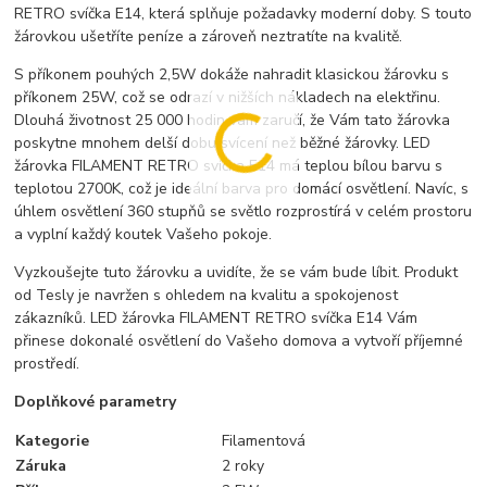
RETRO svíčka E14, která splňuje požadavky moderní doby. S touto
žárovkou ušetříte peníze a zároveň neztratíte na kvalitě.
S příkonem pouhých 2,5W dokáže nahradit klasickou žárovku s
příkonem 25W, což se odrazí v nižších nákladech na elektřinu.
Dlouhá životnost 25 000 hodin vám zaručí, že Vám tato žárovka
poskytne mnohem delší dobu svícení než běžné žárovky. LED
žárovka FILAMENT RETRO svíčka E14 má teplou bílou barvu s
teplotou 2700K, což je ideální barva pro domácí osvětlení. Navíc, s
úhlem osvětlení 360 stupňů se světlo rozprostírá v celém prostoru
a vyplní každý koutek Vašeho pokoje.
Vyzkoušejte tuto žárovku a uvidíte, že se vám bude líbit. Produkt
od Tesly je navržen s ohledem na kvalitu a spokojenost
zákazníků. LED žárovka FILAMENT RETRO svíčka E14 Vám
přinese dokonalé osvětlení do Vašeho domova a vytvoří příjemné
prostředí.
Doplňkové parametry
Kategorie
Filamentová
Záruka
2 roky