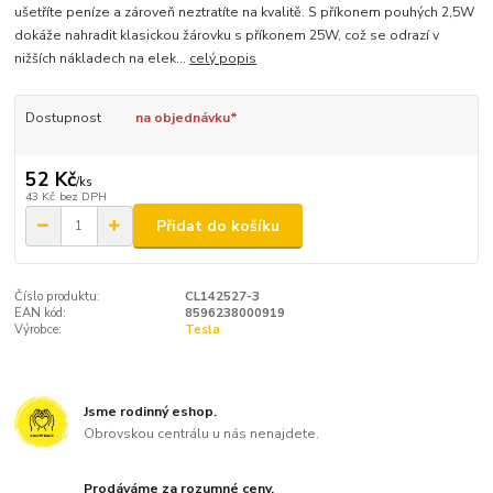
ušetříte peníze a zároveň neztratíte na kvalitě. S příkonem pouhých 2,5W
dokáže nahradit klasickou žárovku s příkonem 25W, což se odrazí v
nižších nákladech na elek...
celý popis
Dostupnost
na objednávku*
52 Kč
/
ks
43 Kč
bez DPH
Přidat do košíku
Číslo produktu:
CL142527-3
EAN kód:
8596238000919
Výrobce:
Tesla
Jsme rodinný eshop.
Obrovskou centrálu u nás nenajdete.
Prodáváme za rozumné ceny.