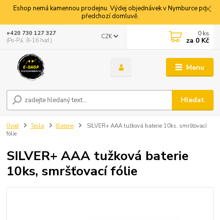
Eshop nemá kamennou prodejnu. Výdej objednávek v Nymburce po
předchozí domluvě.
0
ks
+420 730 127 327
CZK
za
0 Kč
(Po-Pá, 8-16 hod.)
Menu
Hledat
Úvod
Tesla
Baterie
SILVER+ AAA tužková baterie 10ks, smršťovací
fólie
SILVER+ AAA tužková baterie
10ks, smršťovací fólie