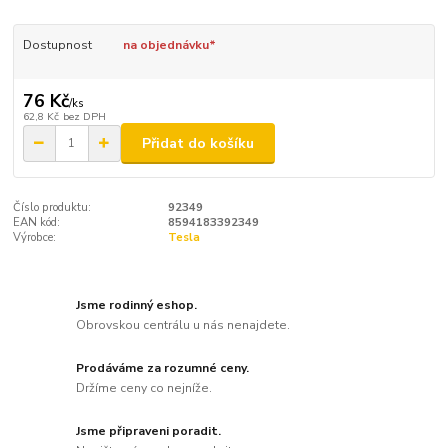
Dostupnost
na objednávku*
76 Kč
/
ks
62,8 Kč
bez DPH
Přidat do košíku
Číslo produktu:
92349
EAN kód:
8594183392349
Výrobce:
Tesla
Jsme rodinný eshop.
Obrovskou centrálu u nás nenajdete.
Prodáváme za rozumné ceny.
Držíme ceny co nejníže.
Jsme připraveni poradit.