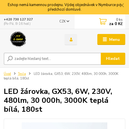
Eshop nemá kamennou prodejnu. Výdej objednávek v Nymburce po
předchozí domluvě.
0
ks
+420 730 127 327
CZK
za
0 Kč
(Po-Pá, 8-16 hod.)
Menu
Hledat
Úvod
Tesla
LED žárovka, GX53, 6W, 230V, 480lm, 30 000h, 3000K
teplá bílá, 180st
LED žárovka, GX53, 6W, 230V,
480lm, 30 000h, 3000K teplá
bílá, 180st