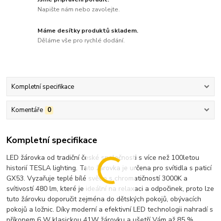
Napište nám nebo zavolejte.
Máme desítky produktů skladem.
Děláme vše pro rychlé dodání.
Kompletní specifikace
Komentáře
0
Kompletní specifikace
LED žárovka od tradiční české společnosti s více než 100letou
historií TESLA lighting. Tato žárovka je určena pro svítidla s paticí
GX53. Vyzařuje teplé bílé světlo s chromatičností 3000K a
svítivostí 480 lm, které je ideální na relaxaci a odpočinek, proto lze
tuto žárovku doporučit zejména do dětských pokojů, obývacích
pokojů a ložnic. Díky moderní a efektivní LED technologii nahradí s
příkonem 6 W klasickou 41W žárovku a ušetří Vám až 85 %