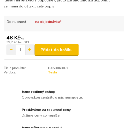
ideální na relaxaci a odpočinek, proto lze tuto žárovku doporučit
zejména do dětsk...
celý popis
Dostupnost
na objednávku*
48 Kč
/
ks
39,7 Kč
bez DPH
Přidat do košíku
Číslo produktu:
GX530630-1
Výrobce:
Tesla
Jsme rodinný eshop.
Obrovskou centrálu u nás nenajdete.
Prodáváme za rozumné ceny.
Držíme ceny co nejníže.
Jsme připraveni poradit.