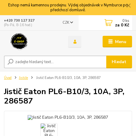
Eshop nemá kamennou prodejnu. Výdej objednávek v Nymburce po
předchozí domluvě.
0
ks
+420 730 127 327
CZK
za
0 Kč
(Po-Pá, 8-16 hod.)
Menu
Hledat
Úvod
Jističe
Jistič Eaton PL6-B10/3, 10A, 3P, 286587
Jistič Eaton PL6-B10/3, 10A, 3P,
286587