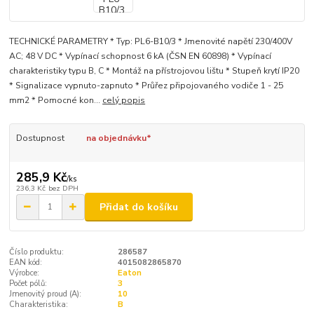
TECHNICKÉ PARAMETRY * Typ: PL6-B10/3 * Jmenovité napětí 230/400V
AC; 48 V DC * Vypínací schopnost 6 kA (ČSN EN 60898) * Vypínací
charakteristiky typu B, C * Montáž na přístrojovou lištu * Stupeň krytí IP20
* Signalizace vypnuto-zapnuto * Průřez připojovaného vodiče 1 - 25
mm2 * Pomocné kon...
celý popis
Dostupnost
na objednávku*
285,9 Kč
/
ks
236,3 Kč
bez DPH
Přidat do košíku
Číslo produktu:
286587
EAN kód:
4015082865870
Výrobce:
Eaton
Počet pólů:
3
Jmenovitý proud (A):
10
Charakteristika:
B