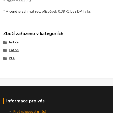
* Počet modulů: 3
* V ceně je zahrnut rec. příspěvek 0.39 Kč bez DPH / ks.
Zboží zařazeno v kategoriích
Jističe
Eaton
PL6
Informace pro vás
Proč nakupovat u nás?