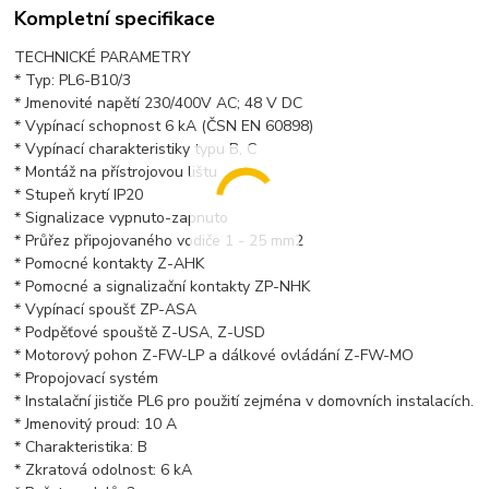
Kompletní specifikace
TECHNICKÉ PARAMETRY
* Typ: PL6-B10/3
* Jmenovité napětí 230/400V AC; 48 V DC
* Vypínací schopnost 6 kA (ČSN EN 60898)
* Vypínací charakteristiky typu B, C
* Montáž na přístrojovou lištu
* Stupeň krytí IP20
* Signalizace vypnuto-zapnuto
* Průřez připojovaného vodiče 1 - 25 mm2
* Pomocné kontakty Z-AHK
* Pomocné a signalizační kontakty ZP-NHK
* Vypínací spoušť ZP-ASA
* Podpěťové spouště Z-USA, Z-USD
* Motorový pohon Z-FW-LP a dálkové ovládání Z-FW-MO
* Propojovací systém
* Instalační jističe PL6 pro použití zejména v domovních instalacích.
* Jmenovitý proud: 10 A
* Charakteristika: B
* Zkratová odolnost: 6 kA