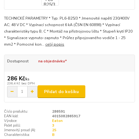
TECHNICKÉ PARAMETRY * Typ: PL6-B25/3 * Jmenovité napětí 230/400V
AC; 48 V DC * Vypínací schopnost 6 kA (ČSN EN 60898) * Vypínací
charakteristiky typu B, C * Montáž na přístrojovou lištu * Stupeň krytí IP20
* Signalizace vypnuto-zapnuto * Průřez připojovaného vodiče 1 - 25
mm2 * Pomocné kon...
celý popis
Dostupnost
na objednávku*
286 Kč
/
ks
236,4 Kč
bez DPH
Přidat do košíku
Číslo produktu:
286591
EAN kód:
4015082865917
Výrobce:
Eaton
Počet pólů:
3
Jmenovitý proud (A):
25
Charakteristika:
B