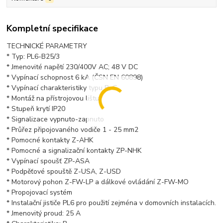
Kompletní specifikace
TECHNICKÉ PARAMETRY
* Typ: PL6-B25/3
* Jmenovité napětí 230/400V AC; 48 V DC
* Vypínací schopnost 6 kA (ČSN EN 60898)
* Vypínací charakteristiky typu B, C
* Montáž na přístrojovou lištu
* Stupeň krytí IP20
* Signalizace vypnuto-zapnuto
* Průřez připojovaného vodiče 1 - 25 mm2
* Pomocné kontakty Z-AHK
* Pomocné a signalizační kontakty ZP-NHK
* Vypínací spoušť ZP-ASA
* Podpěťové spouště Z-USA, Z-USD
* Motorový pohon Z-FW-LP a dálkové ovládání Z-FW-MO
* Propojovací systém
* Instalační jističe PL6 pro použití zejména v domovních instalacích.
* Jmenovitý proud: 25 A