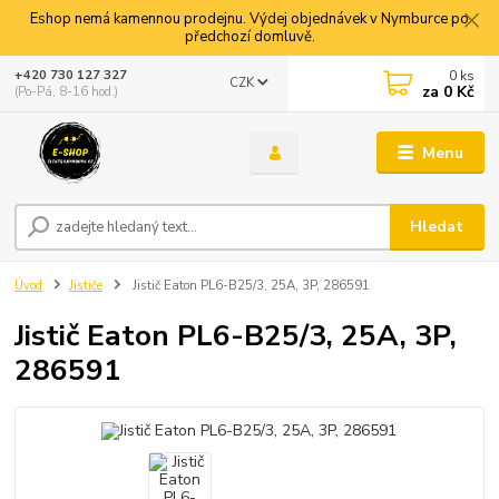
Eshop nemá kamennou prodejnu. Výdej objednávek v Nymburce po
předchozí domluvě.
0
ks
+420 730 127 327
CZK
za
0 Kč
(Po-Pá, 8-16 hod.)
Menu
Hledat
Úvod
Jističe
Jistič Eaton PL6-B25/3, 25A, 3P, 286591
Jistič Eaton PL6-B25/3, 25A, 3P,
286591