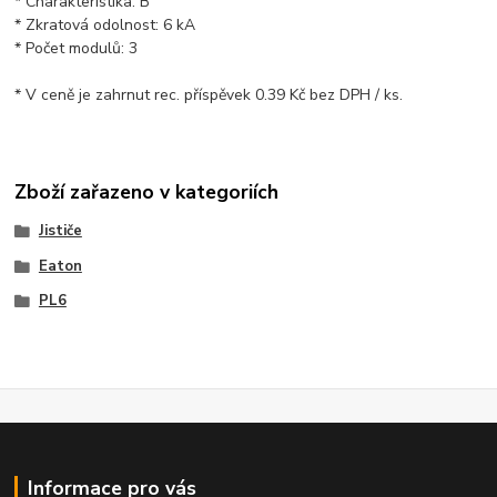
* Charakteristika: B
* Zkratová odolnost: 6 kA
* Počet modulů: 3
* V ceně je zahrnut rec. příspěvek 0.39 Kč bez DPH / ks.
Zboží zařazeno v kategoriích
Jističe
Eaton
PL6
Informace pro vás