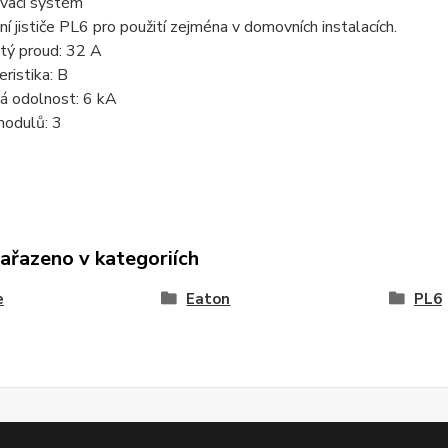
ovací systém
ční jističe PL6 pro použití zejména v domovních instalacích.
tý proud: 32 A
eristika: B
á odolnost: 6 kA
modulů: 3
zařazeno v kategoriích
e
Eaton
PL6