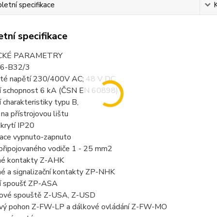
etní specifikace
tní specifikace
CKÉ PARAMETRY
L6-B32/3
ité napětí 230/400V AC; 48 V DC
cí schopnost 6 kA (ČSN EN 60898)
í charakteristiky typu B,
na přístrojovou lištu
krytí IP20
izace vypnuto-zapnuto
 připojovaného vodiče 1 - 25 mm2
é kontakty Z-AHK
é a signalizační kontakty ZP-NHK
cí spoušť ZP-ASA
ové spouště Z-USA, Z-USD
vý pohon Z-FW-LP a dálkové ovládání Z-FW-MO