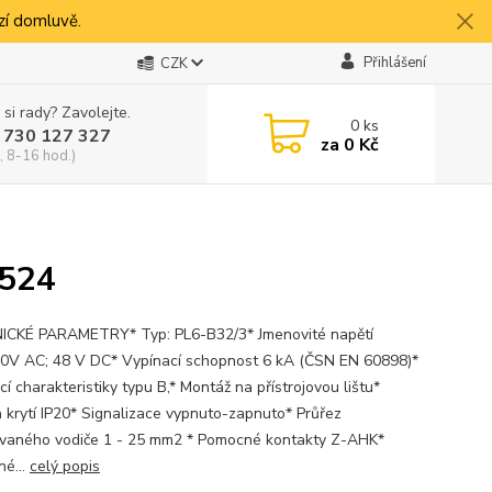
í domluvě.
Přihlášení
CZK
 si rady? Zavolejte.
0
ks
 730 127 327
za
0 Kč
, 8-16 hod.)
6524
CKÉ PARAMETRY* Typ: PL6-B32/3* Jmenovité napětí
0V AC; 48 V DC* Vypínací schopnost 6 kA (ČSN EN 60898)*
í charakteristiky typu B,* Montáž na přístrojovou lištu*
 krytí IP20* Signalizace vypnuto-zapnuto* Průřez
ovaného vodiče 1 - 25 mm2 * Pomocné kontakty Z-AHK*
é...
celý popis