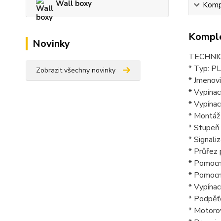
Wall boxy
Kompl
Komple
Novinky
TECHNI
* Typ: P
Zobrazit všechny novinky
* Jmenov
* Vypína
* Vypínac
* Montáž 
* Stupeň 
* Signal
* Průřez
* Pomocn
* Pomocn
* Vypína
* Podpěť
* Motoro