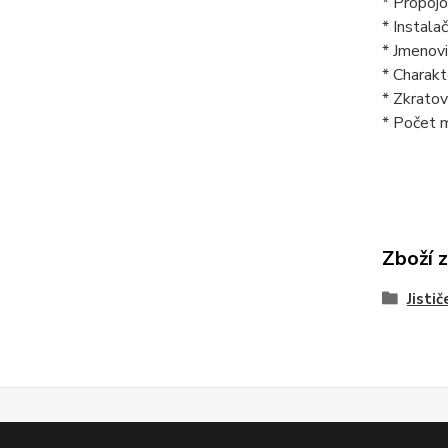
* Propoj
* Instala
* Jmenovi
* Charakt
* Zkratov
* Počet 
Zboží 
Jistič