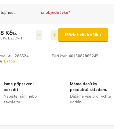
tupnost
na objednávku*
8 Kč
/
ks
Přidat do košíku
,6 Kč
bez DPH
roduktu:
286524
EAN kód:
4015082865245
e:
Eaton
Jsme připraveni
Máme desítky
poradit.
produktů skladem.
Napište nám nebo
Děláme vše pro rychlé
zavolejte.
dodání.