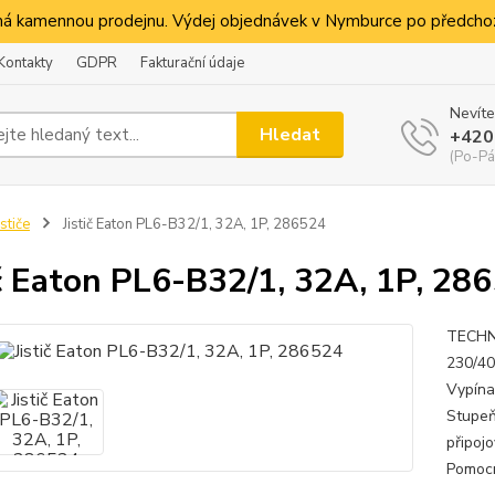
á kamennou prodejnu. Výdej objednávek v Nymburce po předchoz
Kontakty
GDPR
Fakturační údaje
Nevíte
Hledat
+420
(Po-Pá
ističe
Jistič Eaton PL6-B32/1, 32A, 1P, 286524
ič Eaton PL6-B32/1, 32A, 1P, 28
TECHNI
230/40
Vypínac
Stupeň
připoj
Pomocn