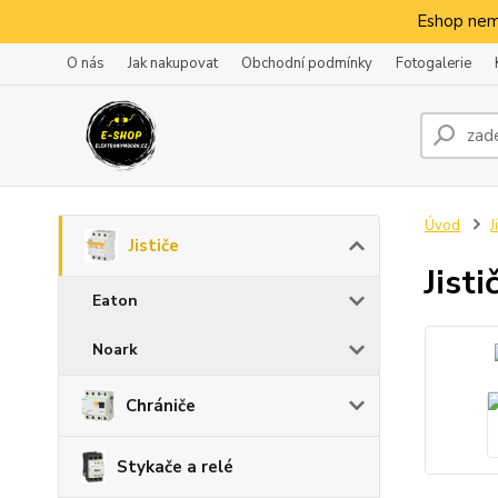
Eshop nem
O nás
Jak nakupovat
Obchodní podmínky
Fotogalerie
Úvod
J
Jističe
Jist
Eaton
Noark
Chrániče
Stykače a relé