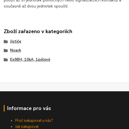
použít až tří jednotek pomocných nebo signalizačních kontaktů a
současně až dvou jednotek spouští.
Zboží zařazeno v kategoriích
Jističe
Noark
Ex9BH, 10kA, 1pólové
Informace pro vás
Proč nakupovat u nás?
Jak nakupovat