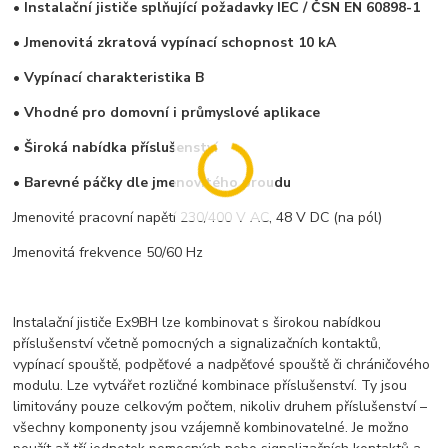
• Instalační jističe splňující požadavky IEC / ČSN EN 60898-1
• Jmenovitá zkratová vypínací schopnost
10 kA
• Vypínací charakteristika B
• Vhodné pro domovní i průmyslové aplikace
• Široká nabídka příslušenství
• Barevné páčky dle jmenovitého proudu
Jmenovité pracovní napětí 230/400 V AC, 48 V DC (na pól)
Jmenovitá frekvence 50/60 Hz
Instalační jističe Ex9BH lze kombinovat s širokou nabídkou
příslušenství včetně pomocných a signalizačních kontaktů,
vypínací spouště, podpěťové a nadpěťové spouště či chráničového
modulu. Lze vytvářet rozličné kombinace příslušenství. Ty jsou
limitovány pouze celkovým počtem, nikoliv druhem příslušenství –
všechny komponenty jsou vzájemně kombinovatelné. Je možno