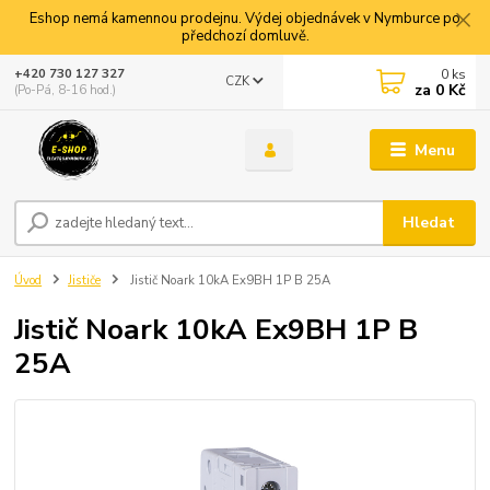
Eshop nemá kamennou prodejnu. Výdej objednávek v Nymburce po
předchozí domluvě.
0
ks
+420 730 127 327
CZK
za
0 Kč
(Po-Pá, 8-16 hod.)
Menu
Hledat
Úvod
Jističe
Jistič Noark 10kA Ex9BH 1P B 25A
Jistič Noark 10kA Ex9BH 1P B
25A