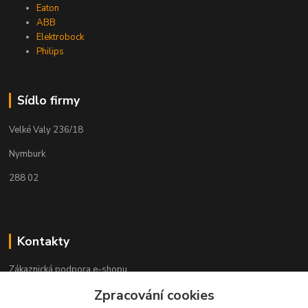
Eaton
ABB
Elektrobock
Philips
Sídlo firmy
Velké Valy 236/18
Nymburk
288 02
Kontakty
Zákaznická podpora e-shopu
+420 730 127 327
Zpracování cookies
(Po-Pá, 8-16 hod.)