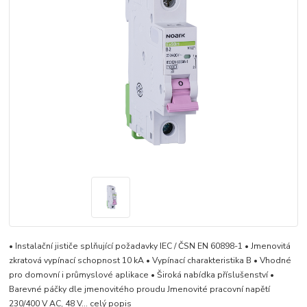
• Instalační jističe splňující požadavky IEC / ČSN EN 60898-1 • Jmenovitá
zkratová vypínací schopnost 10 kA • Vypínací charakteristika B • Vhodné
pro domovní i průmyslové aplikace • Široká nabídka příslušenství •
Barevné páčky dle jmenovitého proudu Jmenovité pracovní napětí
230/400 V AC, 48 V...
celý popis