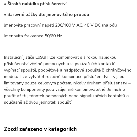
• Široká nabídka příslušenství
• Barevné páčky dle jmenovitého proudu
Jmenovité pracovní napětí 230/400 V AC, 48 V DC (na pól)
Jmenovitá frekvence 50/60 Hz
Instalační jističe Ex9BH lze kombinovat s širokou nabídkou
příslušenství včetně pomocných a signalizačních kontaktů,
vypínací spouště, podpěťové a nadpěťové spouště či chráničového
modulu. Lze vytvářet rozličné kombinace příslušenství. Ty jsou
limitovány pouze celkovým počtem, nikoliv druhem příslušenství –
všechny komponenty jsou vzájemně kombinovatelné. Je možno
použít až tří jednotek pomocných nebo signalizačních kontaktů a
současně až dvou jednotek spouští.
Zboží zařazeno v kategoriích