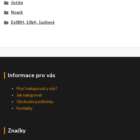
Jističe
Noark
Ex9BH, 10kA, 1pólové
Informace pro vás
Proč nakupovat u nás?
Jak nakupovat
Obchodní podmínky
Kontakty
Značky