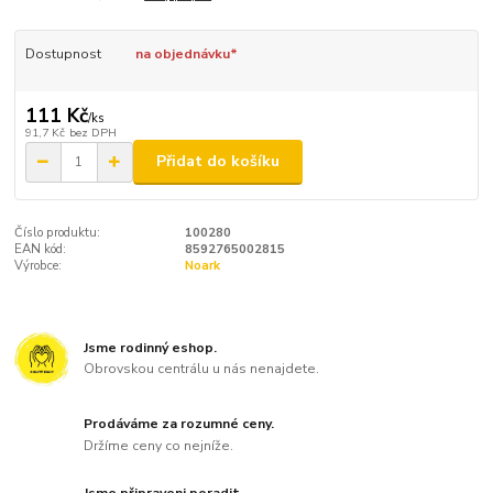
Dostupnost
na objednávku*
111 Kč
/
ks
91,7 Kč
bez DPH
Přidat do košíku
Číslo produktu:
100280
EAN kód:
8592765002815
Výrobce:
Noark
Jsme rodinný eshop.
Obrovskou centrálu u nás nenajdete.
Prodáváme za rozumné ceny.
Držíme ceny co nejníže.