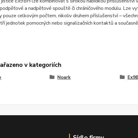
í jističe Ex9BH lze kombinovat s širokou nabídkou příslušenství 
podpěťové a nadpěťové spouště či chráničového modulu. Lze vytv
ny pouze celkovým počtem, nikoliv druhem příslušenství – všec
 tří jednotek pomocných nebo signalizačních kontaktů a současně
zařazeno v kategoriích
e
Noark
Ex9B
Sídlo firmy