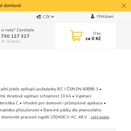
í domluvě.
Přihlášení
CZK
 si rady? Zavolejte.
0
ks
 730 127 327
za
0 Kč
, 8-16 hod.)
lační jističe splňující požadavky IEC / ČSN EN 60898-1 •
itá zkratová vypínací schopnost 10 kA • Vypínací
teristika C • Vhodné pro domovní i průmyslové aplikace •
 nabídka příslušenství • Barevné páčky dle jmenovitého
 Jmenovité pracovní napětí 230/400 V AC, 48 V...
celý popis