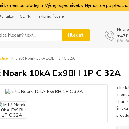
á kamennou prodejnu. Výdej objednávek v Nymburce po předchoz
Kontakty
GDPR
Fakturační údaje
Nevíte
Hledat
+420
(Po-Pá
ističe
Jistič Noark 10kA Ex9BH 1P C 32A
ič Noark 10kA Ex9BH 1P C 32A
• Insta
Jmenov
charak
Široká
proudu