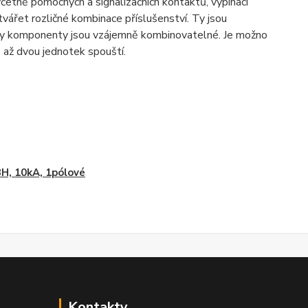
včetně pomocných a signalizačních kontaktů, vypínací
ářet rozličné kombinace příslušenství. Ty jsou
hny komponenty jsou vzájemně kombinovatelné. Je možno
 až dvou jednotek spouští.
H, 10kA, 1pólové
Kontakty