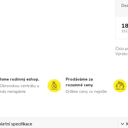
Dos
18
152
Číslo p
Výrobc
Jsme rodinný eshop.
Prodáváme za
rozumné ceny.
Obrovskou centrálu u
nás nenajdete.
Držíme ceny co nejníže.
etní specifikace