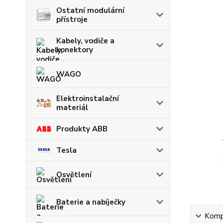
Ostatní modulární
přístroje
Kabely, vodiče a
konektory
WAGO
Elektroinstalační
materiál
Produkty ABB
Tesla
Osvětlení
Baterie a nabíječky
Kompl