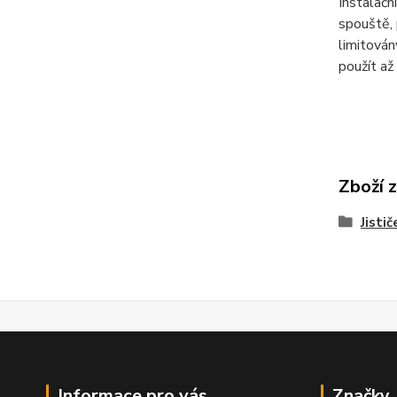
Instalačn
spouště, 
limitová
použít až
Zboží 
Jistič
Informace pro vás
Značky