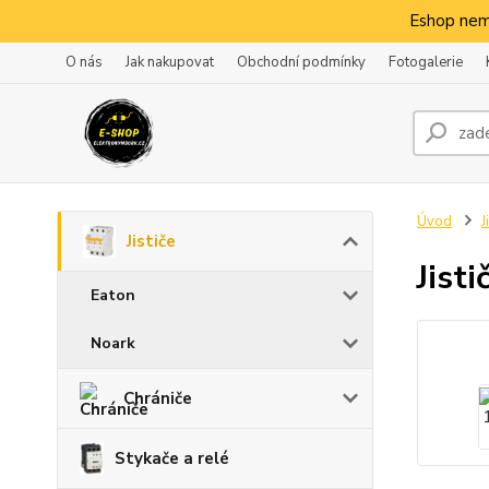
Eshop nem
O nás
Jak nakupovat
Obchodní podmínky
Fotogalerie
Úvod
J
Jističe
Jist
Eaton
Noark
Chrániče
Stykače a relé