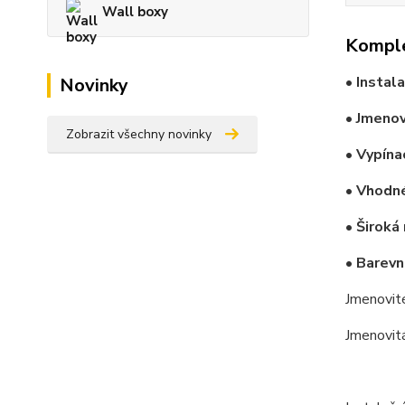
Wall boxy
Komple
• Instal
Novinky
• Jmenov
Zobrazit všechny novinky
• Vypína
• Vhodné
• Široká
• Barevn
Jmenovit
Jmenovit