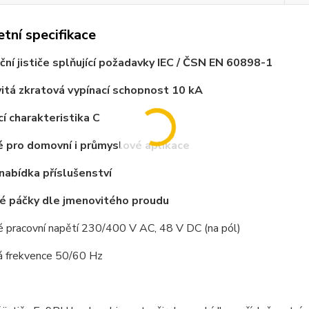
tní specifikace
ační jističe splňující požadavky IEC / ČSN EN 60898-1
itá zkratová vypínací schopnost
10 kA
cí charakteristika C
 pro domovní i průmyslové aplikace
 nabídka příslušenství
é páčky dle jmenovitého proudu
é pracovní napětí 230/400 V AC, 48 V DC (na pól)
á frekvence 50/60 Hz