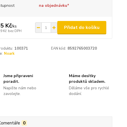
tupnost
na objednávku*
5 Kč
/
ks
Přidat do košíku
,9 Kč
bez DPH
roduktu:
100371
EAN kód:
8592765003720
e:
Noark
Jsme připraveni
Máme desítky
poradit.
produktů skladem.
Napište nám nebo
Děláme vše pro rychlé
zavolejte.
dodání.
Komentáře
0