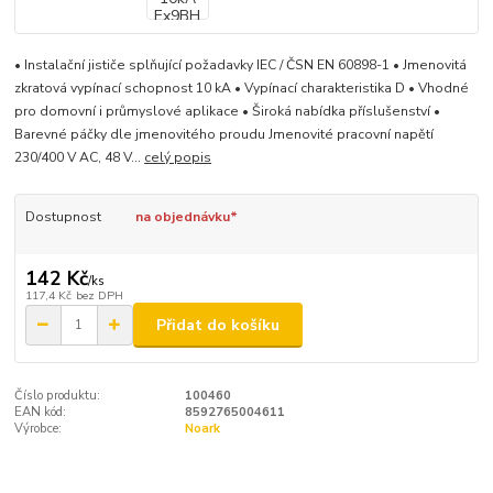
• Instalační jističe splňující požadavky IEC / ČSN EN 60898-1 • Jmenovitá
zkratová vypínací schopnost 10 kA • Vypínací charakteristika D • Vhodné
pro domovní i průmyslové aplikace • Široká nabídka příslušenství •
Barevné páčky dle jmenovitého proudu Jmenovité pracovní napětí
230/400 V AC, 48 V...
celý popis
Dostupnost
na objednávku*
142 Kč
/
ks
117,4 Kč
bez DPH
Přidat do košíku
Číslo produktu:
100460
EAN kód:
8592765004611
Výrobce:
Noark