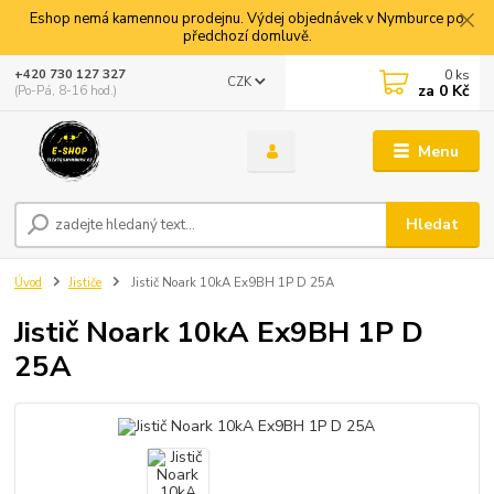
Eshop nemá kamennou prodejnu. Výdej objednávek v Nymburce po
předchozí domluvě.
0
ks
+420 730 127 327
CZK
za
0 Kč
(Po-Pá, 8-16 hod.)
Menu
Hledat
Úvod
Jističe
Jistič Noark 10kA Ex9BH 1P D 25A
Jistič Noark 10kA Ex9BH 1P D
25A