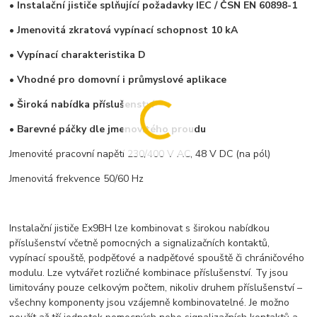
• Instalační jističe splňující požadavky IEC / ČSN EN 60898-1
• Jmenovitá zkratová vypínací schopnost 10 kA
• Vypínací charakteristika D
• Vhodné pro domovní i průmyslové aplikace
• Široká nabídka příslušenství
• Barevné páčky dle jmenovitého proudu
Jmenovité pracovní napětí 230/400 V AC, 48 V DC (na pól)
Jmenovitá frekvence 50/60 Hz
Instalační jističe Ex9BH lze kombinovat s širokou nabídkou
příslušenství včetně pomocných a signalizačních kontaktů,
vypínací spouště, podpěťové a nadpěťové spouště či chráničového
modulu. Lze vytvářet rozličné kombinace příslušenství. Ty jsou
limitovány pouze celkovým počtem, nikoliv druhem příslušenství –
všechny komponenty jsou vzájemně kombinovatelné. Je možno