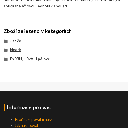
použít až tří jednotek pomocných nebo signalizačních kontaktů a
současně až dvou jednotek spouští.
Zboží zařazeno v kategoriích
Jističe
Noark
Ex9BH, 10kA, 1pólové
Informace pro vás
Proč nakupovat u nás?
Jak nakupovat