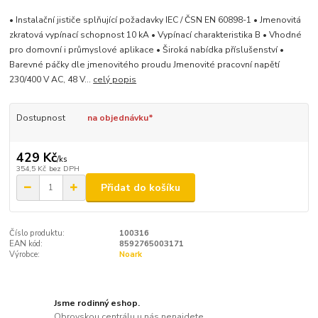
• Instalační jističe splňující požadavky IEC / ČSN EN 60898-1 • Jmenovitá
zkratová vypínací schopnost 10 kA • Vypínací charakteristika B • Vhodné
pro domovní i průmyslové aplikace • Široká nabídka příslušenství •
Barevné páčky dle jmenovitého proudu Jmenovité pracovní napětí
230/400 V AC, 48 V...
celý popis
Dostupnost
na objednávku*
429 Kč
/
ks
354,5 Kč
bez DPH
Přidat do košíku
Číslo produktu:
100316
EAN kód:
8592765003171
Výrobce:
Noark
Jsme rodinný eshop.
Obrovskou centrálu u nás nenajdete.