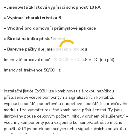
• Jmenovitá zkratová vypínací schopnost
10 kA
• Vypínací charakteristika B
• Vhodné pro domovní i průmyslové aplikace
• Široká nabídka příslušenství
• Barevné páčky dle jmenovitého proudu
Jmenovité pracovní napětí 230/400 V AC, 48 V DC (na pól)
Jmenovitá frekvence 50/60 Hz
Instalační jističe Ex9BH lze kombinovat s širokou nabídkou
příslušenství včetně pomocných a signalizačních kontaktů,
vypínací spouště, podpěťové a nadpěťové spouště či chráničového
modulu. Lze vytvářet rozličné kombinace příslušenství. Ty jsou
limitovány pouze celkovým počtem, nikoliv druhem příslušenství –
všechny komponenty jsou vzájemně kombinovatelné. Je možno
použít až tří jednotek pomocných nebo signalizačních kontaktů a