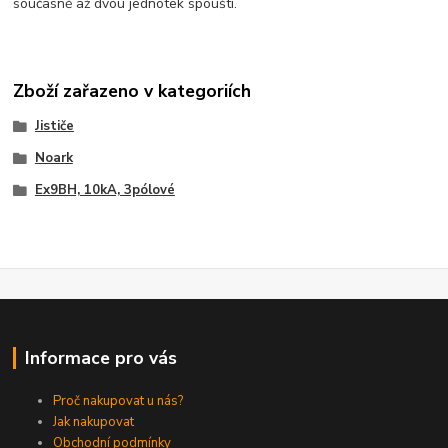
současně až dvou jednotek spouští.
Zboží zařazeno v kategoriích
Jističe
Noark
Ex9BH, 10kA, 3pólové
Informace pro vás
Proč nakupovat u nás?
Jak nakupovat
Obchodní podmínky