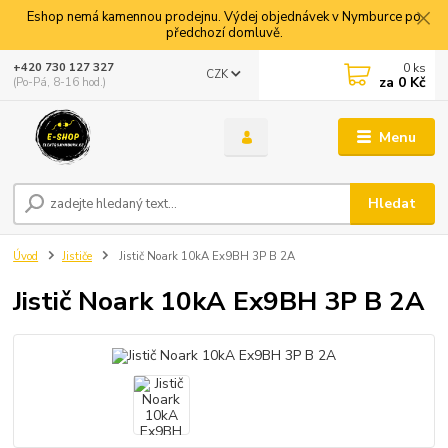
Eshop nemá kamennou prodejnu. Výdej objednávek v Nymburce po
předchozí domluvě.
0
ks
+420 730 127 327
CZK
za
0 Kč
(Po-Pá, 8-16 hod.)
Menu
Hledat
Úvod
Jističe
Jistič Noark 10kA Ex9BH 3P B 2A
Jistič Noark 10kA Ex9BH 3P B 2A