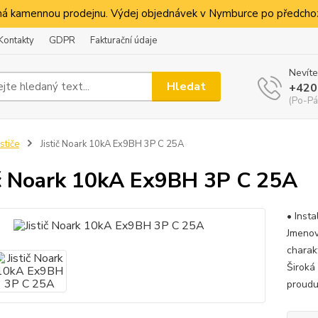
á kamennou prodejnu. Výdej objednávek v Nymburce po předchoz
Kontakty
GDPR
Fakturační údaje
Nevíte
Hledat
+420
(Po-Pá
ističe
Jistič Noark 10kA Ex9BH 3P C 25A
ič Noark 10kA Ex9BH 3P C 25A
• Insta
Jmenov
charak
Široká
proudu