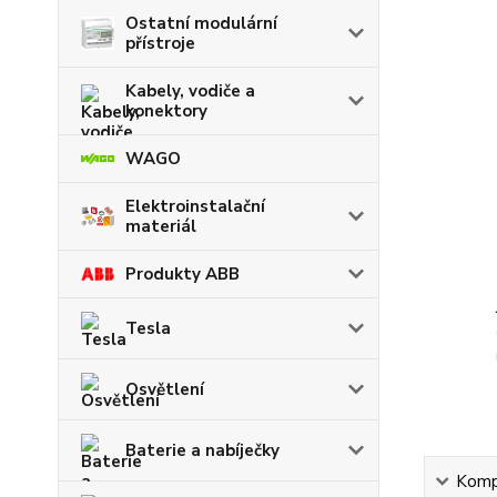
Ostatní modulární
přístroje
Kabely, vodiče a
konektory
WAGO
Elektroinstalační
materiál
Produkty ABB
Tesla
Osvětlení
Baterie a nabíječky
Kompl