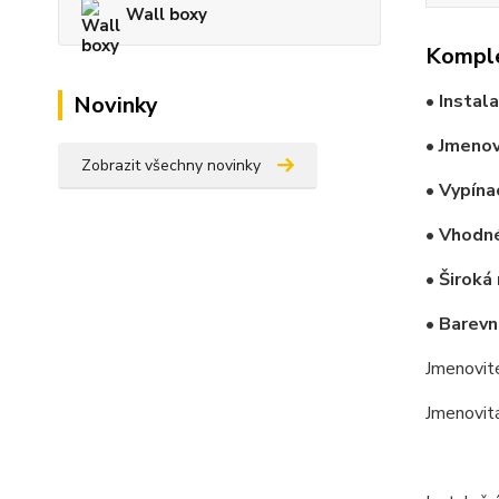
Wall boxy
Komple
• Instal
Novinky
• Jmenov
Zobrazit všechny novinky
• Vypína
• Vhodné
• Široká
• Barevn
Jmenovit
Jmenovit