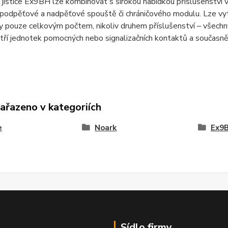
í jističe Ex9BH lze kombinovat s širokou nabídkou příslušenství 
podpěťové a nadpěťové spouště či chráničového modulu. Lze vytv
ny pouze celkovým počtem, nikoliv druhem příslušenství – všec
 tří jednotek pomocných nebo signalizačních kontaktů a současně
zařazeno v kategoriích
e
Noark
Ex9B
Sídlo firmy