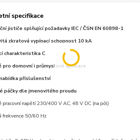
tní specifikace
ační jističe splňující požadavky IEC / ČSN EN 60898-1
itá zkratová vypínací schopnost
10 kA
cí charakteristika C
 pro domovní i průmyslové aplikace
 nabídka příslušenství
é páčky dle jmenovitého proudu
é pracovní napětí 230/400 V AC, 48 V DC (na pól)
á frekvence 50/60 Hz