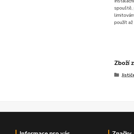
Instalačn
spouště, 
limitová
použít až
Zboží 
Jistič
Informace pro vás
Značky