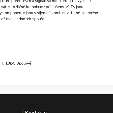
včetně pomocných a signalizačních kontaktů, vypínací
ářet rozličné kombinace příslušenství. Ty jsou
hny komponenty jsou vzájemně kombinovatelné. Je možno
 až dvou jednotek spouští.
H, 10kA, 3pólové
Kontakty