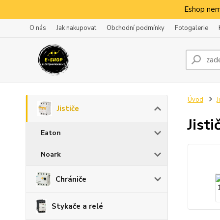
Eshop nem
O nás
Jak nakupovat
Obchodní podmínky
Fotogalerie
Úvod
J
Jističe
Jist
Eaton
Noark
Chrániče
Stykače a relé