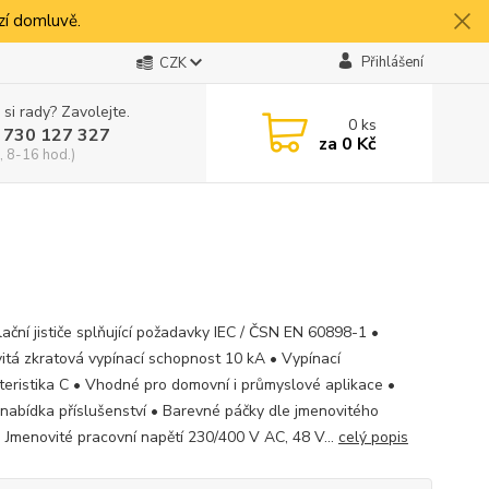
í domluvě.
Přihlášení
CZK
 si rady? Zavolejte.
0
ks
 730 127 327
za
0 Kč
, 8-16 hod.)
lační jističe splňující požadavky IEC / ČSN EN 60898-1 •
itá zkratová vypínací schopnost 10 kA • Vypínací
teristika C • Vhodné pro domovní i průmyslové aplikace •
 nabídka příslušenství • Barevné páčky dle jmenovitého
 Jmenovité pracovní napětí 230/400 V AC, 48 V...
celý popis