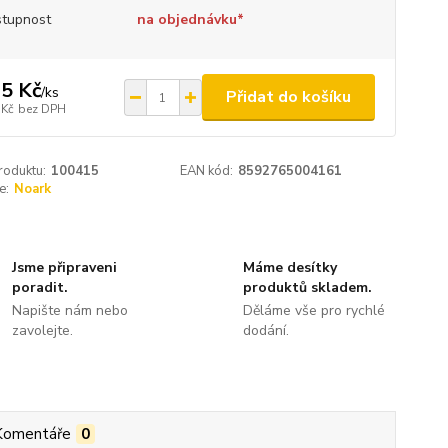
tupnost
na objednávku*
5 Kč
/
ks
Přidat do košíku
 Kč
bez DPH
roduktu:
100415
EAN kód:
8592765004161
e:
Noark
Jsme připraveni
Máme desítky
poradit.
produktů skladem.
Napište nám nebo
Děláme vše pro rychlé
zavolejte.
dodání.
Komentáře
0