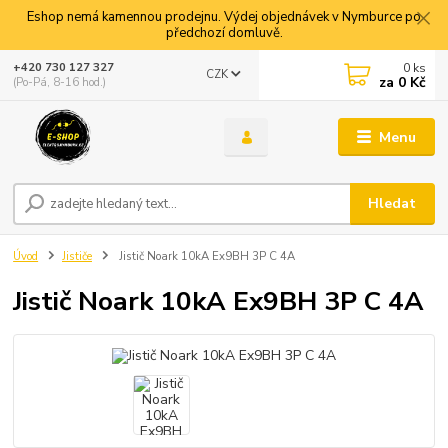
Eshop nemá kamennou prodejnu. Výdej objednávek v Nymburce po
předchozí domluvě.
0
ks
+420 730 127 327
CZK
za
0 Kč
(Po-Pá, 8-16 hod.)
Menu
Hledat
Úvod
Jističe
Jistič Noark 10kA Ex9BH 3P C 4A
Jistič Noark 10kA Ex9BH 3P C 4A