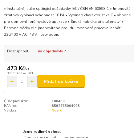
• Instalační jističe splňující požadavky IEC / ČSN EN 60898-1 • Jmenovitá
zkratová vypínací schopnost 10 kA • Vypínací charakteristika C • Vhodné
pro domovní i průmyslové aplikace • Široká nabídka příslušenství •
Barevné páčky dle jmenovitého proudu Jmenovité pracovní napětí
230/400 V AC, 48 V...
celý popis
Dostupnost
na objednávku*
473 Kč
/
ks
390,9 Kč
bez DPH
Přidat do košíku
Číslo produktu:
100408
EAN kód:
8592765004093
Výrobce:
Noark
Jsme rodinný eshop.
Obrovskou centrálu u nás nenajdete.