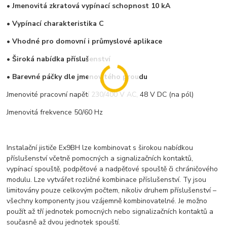
• Jmenovitá zkratová vypínací schopnost
10 kA
• Vypínací charakteristika C
• Vhodné pro domovní i průmyslové aplikace
• Široká nabídka příslušenství
• Barevné páčky dle jmenovitého proudu
Jmenovité pracovní napětí 230/400 V AC, 48 V DC (na pól)
Jmenovitá frekvence 50/60 Hz
Instalační jističe Ex9BH lze kombinovat s širokou nabídkou
příslušenství včetně pomocných a signalizačních kontaktů,
vypínací spouště, podpěťové a nadpěťové spouště či chráničového
modulu. Lze vytvářet rozličné kombinace příslušenství. Ty jsou
limitovány pouze celkovým počtem, nikoliv druhem příslušenství –
všechny komponenty jsou vzájemně kombinovatelné. Je možno
použít až tří jednotek pomocných nebo signalizačních kontaktů a
současně až dvou jednotek spouští.