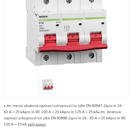
• Jm. mezní zkratová vypínací schopnost Icu (dle EN 60947-2)pro In 16 -
63 A = 25 kApro In 80, 100 A = 20 kApro In 125 A = 15 kA• Jm. zkratová
vypínací schopnost Icn (dle EN 60898-1)pro In 16 - 63 A = 20 kApro In 80,
100 A = 15 kA
celý popis