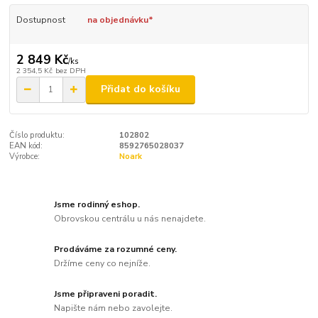
Dostupnost
na objednávku*
2 849 Kč
/
ks
2 354,5 Kč
bez DPH
Přidat do košíku
Číslo produktu:
102802
EAN kód:
8592765028037
Výrobce:
Noark
Jsme rodinný eshop.
Obrovskou centrálu u nás nenajdete.
Prodáváme za rozumné ceny.
Držíme ceny co nejníže.
Jsme připraveni poradit.
Napište nám nebo zavolejte.