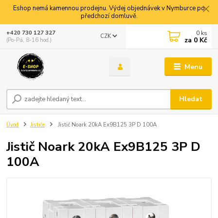
Eshop nemá kamennou prodejnu. Výdej objednávek v Nymburce po
předchozí domluvě.
0
ks
+420 730 127 327
CZK
za
0 Kč
(Po-Pá, 8-16 hod.)
Menu
Hledat
Úvod
Jističe
Jistič Noark 20kA Ex9B125 3P D 100A
Jistič Noark 20kA Ex9B125 3P D
100A