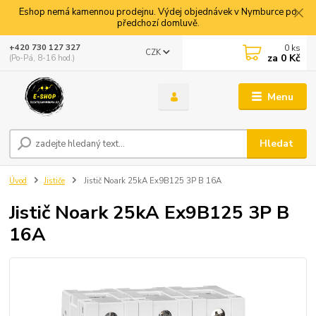
Eshop nemá kamennou prodejnu. Výdej objednávek v Nymburce po
předchozí domluvě.
0
ks
+420 730 127 327
CZK
za
0 Kč
(Po-Pá, 8-16 hod.)
Menu
Hledat
Úvod
Jističe
Jistič Noark 25kA Ex9B125 3P B 16A
Jistič Noark 25kA Ex9B125 3P B
16A