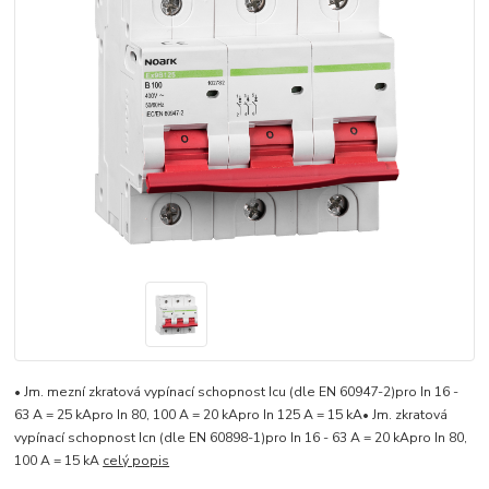
• Jm. mezní zkratová vypínací schopnost Icu (dle EN 60947-2)pro In 16 -
63 A = 25 kApro In 80, 100 A = 20 kApro In 125 A = 15 kA• Jm. zkratová
vypínací schopnost Icn (dle EN 60898-1)pro In 16 - 63 A = 20 kApro In 80,
100 A = 15 kA
celý popis