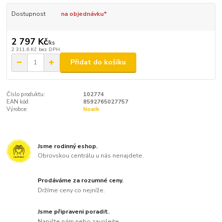
Dostupnost
na objednávku*
2 797 Kč
/
ks
2 311,6 Kč
bez DPH
Přidat do košíku
Číslo produktu:
102774
EAN kód:
8592765027757
Výrobce:
Noark
Jsme rodinný eshop.
Obrovskou centrálu u nás nenajdete.
Prodáváme za rozumné ceny.
Držíme ceny co nejníže.
Jsme připraveni poradit.
Napište nám nebo zavolejte.