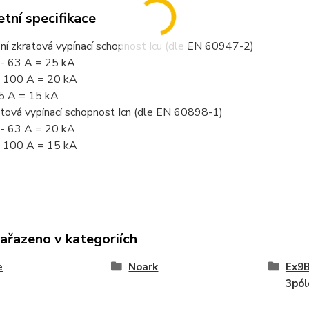
tní specifikace
ní zkratová vypínací schopnost Icu (dle EN 60947-2)
 - 63 A = 25 kA
0, 100 A = 20 kA
25 A = 15 kA
atová vypínací schopnost Icn (dle EN 60898-1)
 - 63 A = 20 kA
0, 100 A = 15 kA
zařazeno v kategoriích
e
Noark
Ex9B
3pól