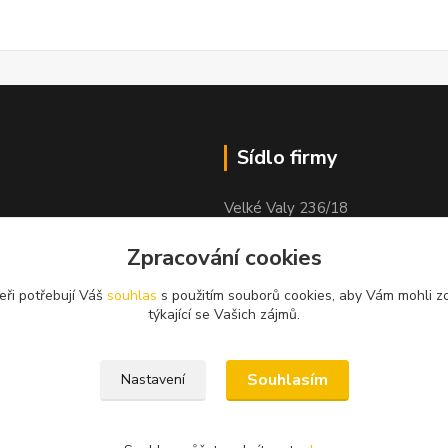
Sídlo firmy
Velké Valy 236/18
Nymburk
Zpracování cookies
obock
288 02
eři potřebují Váš
souhlas
s použitím souborů cookies, aby Vám mohli z
týkající se Vašich zájmů.
Souhlasím
Nastavení
ího ceníku dodavatele.