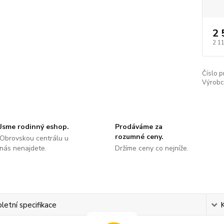
2 
2 11
Číslo p
Výrobc
Jsme rodinný eshop.
Prodáváme za
rozumné ceny.
Obrovskou centrálu u
nás nenajdete.
Držíme ceny co nejníže.
etní specifikace