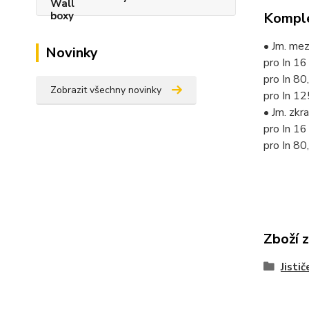
Komple
• Jm. mez
Novinky
pro In 16
pro In 8
Zobrazit všechny novinky
pro In 1
• Jm. zkr
pro In 16
pro In 8
Zboží 
Jistič