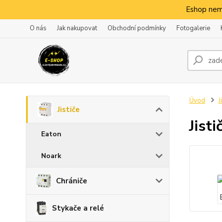
Eshop nem
O nás
Jak nakupovat
Obchodní podmínky
Fotogalerie
Úvod
J
Jističe
Jist
Eaton
Noark
Chrániče
Stykače a relé