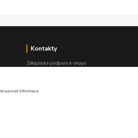
Kontakty
Zákaznická podpora e-shopu
+420 730 127 327
(Po-Pá, 8-16 hod.)
obrazovat informace
info@elektronymburk.cz
Vytvořeno na
Eshop-rychle.cz