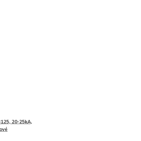
125, 20-25kA,
ové