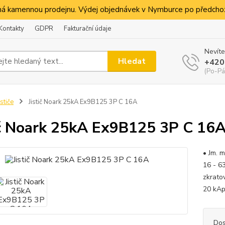
á kamennou prodejnu. Výdej objednávek v Nymburce po předchoz
Kontakty
GDPR
Fakturační údaje
Nevíte
Hledat
+420
(Po-Pá
ističe
Jistič Noark 25kA Ex9B125 3P C 16A
ič Noark 25kA Ex9B125 3P C 16
• Jm. 
16 - 6
zkrato
20 kAp
Dos