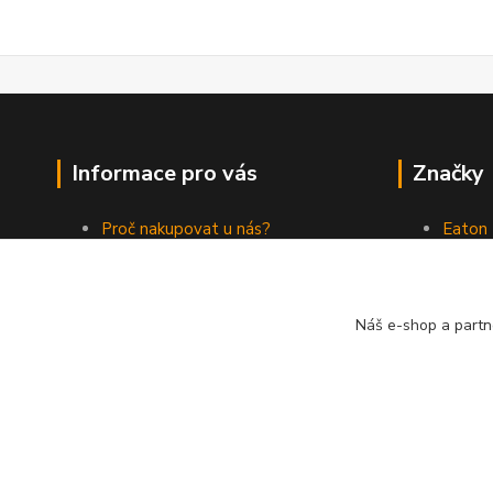
Informace pro vás
Značky
Proč nakupovat u nás?
Eaton
Jak nakupovat
ABB
Obchodní podmínky
Elektr
Kontakty
Philips
Náš e-shop a partn
Vytvořeno 2023, všechna práva vyhrazena. *Cena dle aktuáln