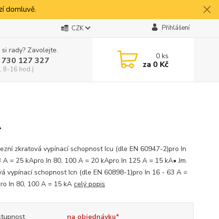
í domluvě.
Přihlášení
CZK
 si rady? Zavolejte.
0
ks
 730 127 327
za
0 Kč
, 8-16 hod.)
A
mezní zkratová vypínací schopnost Icu (dle EN 60947-2)pro In
3 A = 25 kApro In 80, 100 A = 20 kApro In 125 A = 15 kA• Jm.
vá vypínací schopnost Icn (dle EN 60898-1)pro In 16 - 63 A =
ro In 80, 100 A = 15 kA
celý popis
tupnost
na objednávku*