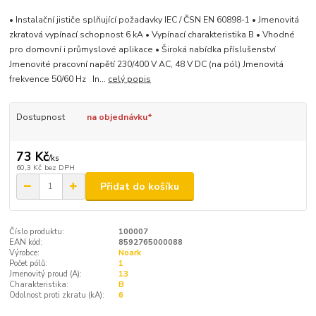
• Instalační jističe splňující požadavky IEC / ČSN EN 60898-1 • Jmenovitá
zkratová vypínací schopnost 6 kA • Vypínací charakteristika B • Vhodné
pro domovní i průmyslové aplikace • Široká nabídka příslušenství
Jmenovité pracovní napětí 230/400 V AC, 48 V DC (na pól) Jmenovitá
frekvence 50/60 Hz In...
celý popis
Dostupnost
na objednávku*
73 Kč
/
ks
60,3 Kč
bez DPH
Přidat do košíku
Číslo produktu:
100007
EAN kód:
8592765000088
Výrobce:
Noark
Počet pólů:
1
Jmenovitý proud (A):
13
Charakteristika:
B
Odolnost proti zkratu (kA):
6