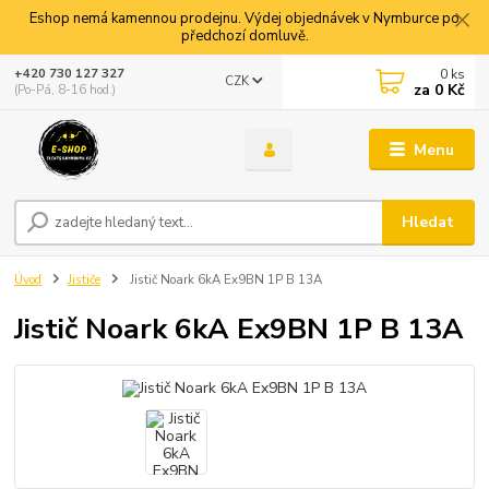
Eshop nemá kamennou prodejnu. Výdej objednávek v Nymburce po
předchozí domluvě.
0
ks
+420 730 127 327
CZK
za
0 Kč
(Po-Pá, 8-16 hod.)
Menu
Hledat
Úvod
Jističe
Jistič Noark 6kA Ex9BN 1P B 13A
Jistič Noark 6kA Ex9BN 1P B 13A