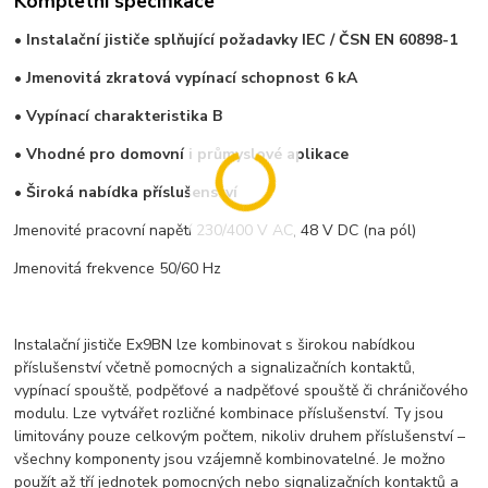
Kompletní specifikace
• Instalační jističe splňující požadavky IEC / ČSN EN 60898-1
• Jmenovitá zkratová vypínací schopnost 6 kA
• Vypínací charakteristika B
• Vhodné pro domovní i průmyslové aplikace
• Široká nabídka příslušenství
Jmenovité pracovní napětí 230/400 V AC, 48 V DC (na pól)
Jmenovitá frekvence 50/60 Hz
Instalační jističe Ex9BN lze kombinovat s širokou nabídkou
příslušenství včetně pomocných a signalizačních kontaktů,
vypínací spouště, podpěťové a nadpěťové spouště či chráničového
modulu. Lze vytvářet rozličné kombinace příslušenství. Ty jsou
limitovány pouze celkovým počtem, nikoliv druhem příslušenství –
všechny komponenty jsou vzájemně kombinovatelné. Je možno
použít až tří jednotek pomocných nebo signalizačních kontaktů a