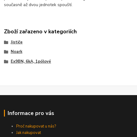
současně až dvou jednotek spouští.
Zboží zařazeno v kategoriích
Jističe
Noark
Ex9BN, 6kA, 1pólové
Informace pro vás
Proč nakupovat u nás?
Jak nakupovat