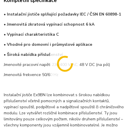
Kompletní specifikace
• Instalační jističe splňující požadavky IEC / ČSN EN 60898-1
• Jmenovitá zkratová vypínací schopnost 6 kA
• Vypínací charakteristika C
• Vhodné pro domovní i průmyslové aplikace
• Široká nabídka příslušenství
Jmenovité pracovní napětí 230/400 V AC, 48 V DC (na pól)
Jmenovitá frekvence 50/60 Hz
Instalační jističe Ex9BN lze kombinovat s širokou nabídkou
příslušenství včetně pomocných a signalizačních kontaktů,
vypínací spouště, podpěťové a nadpěťové spouště či chráničového
modulu. Lze vytvářet rozličné kombinace příslušenství. Ty jsou
limitovány pouze celkovým počtem, nikoliv druhem příslušenství –
všechny komponenty jsou vzájemně kombinovatelné. Je možno