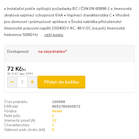
• Instalační jističe splňující požadavky IEC / ČSN EN 60898-1 • Jmenovitá
zkratová vypínací schopnost 6 kA • Vypínací charakteristika C • Vhodné
pro domovní i průmyslové aplikace • Široká nabídka příslušenství
Jmenovité pracovní napětí 230/400 V AC, 48 V DC (na pól) Jmenovitá
frekvence 50/60 Hz ...
celý popis
Dostupnost
na objednávku*
72 Kč
/
ks
59,5 Kč
bez DPH
Přidat do košíku
Číslo produktu:
100096
EAN kód:
8592765000972
Výrobce:
Noark
Počet pólů:
1
Jmenovitý proud (A):
10
Charakteristika:
C
Odolnost proti zkratu (kA):
6