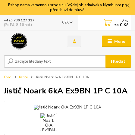
Eshop nemá kamennou prodejnu. Výdej objednávek v Nymburce po
předchozí domluvě.
0
ks
+420 730 127 327
CZK
za
0 Kč
(Po-Pá, 8-16 hod.)
Menu
Hledat
Úvod
Jističe
Jistič Noark 6kA Ex9BN 1P C 10A
Jistič Noark 6kA Ex9BN 1P C 10A