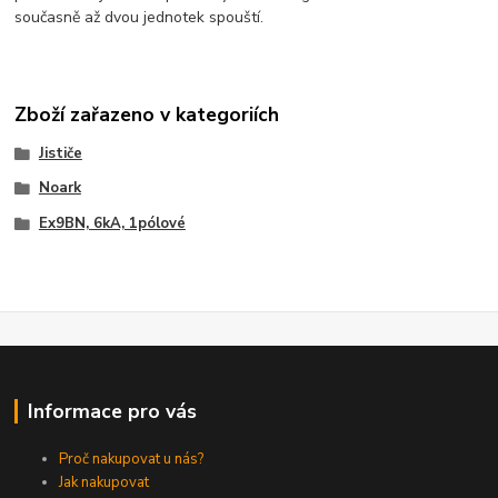
současně až dvou jednotek spouští.
Zboží zařazeno v kategoriích
Jističe
Noark
Ex9BN, 6kA, 1pólové
Informace pro vás
Proč nakupovat u nás?
Jak nakupovat