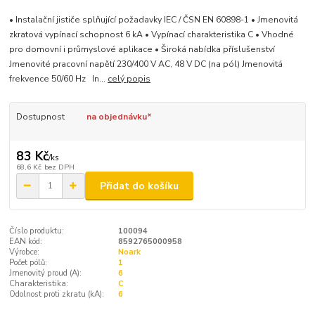
• Instalační jističe splňující požadavky IEC / ČSN EN 60898-1 • Jmenovitá
zkratová vypínací schopnost 6 kA • Vypínací charakteristika C • Vhodné
pro domovní i průmyslové aplikace • Široká nabídka příslušenství
Jmenovité pracovní napětí 230/400 V AC, 48 V DC (na pól) Jmenovitá
frekvence 50/60 Hz In...
celý popis
Dostupnost
na objednávku*
83 Kč
/
ks
68,6 Kč
bez DPH
Přidat do košíku
Číslo produktu:
100094
EAN kód:
8592765000958
Výrobce:
Noark
Počet pólů:
1
Jmenovitý proud (A):
6
Charakteristika:
C
Odolnost proti zkratu (kA):
6