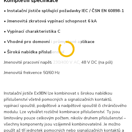
Kompletní specifikace
• Instalační jističe splňující požadavky IEC / ČSN EN 60898-1
• Jmenovitá zkratová vypínací schopnost 6 kA
• Vypínací charakteristika C
• Vhodné pro domovní i průmyslové aplikace
• Široká nabídka příslušenství
Jmenovité pracovní napětí 230/400 V AC, 48 V DC (na pól)
Jmenovitá frekvence 50/60 Hz
Instalační jističe Ex9BN lze kombinovat s širokou nabídkou
příslušenství včetně pomocných a signalizačních kontaktů,
vypínací spouště, podpěťové a nadpěťové spouště či chráničového
modulu. Lze vytvářet rozličné kombinace příslušenství. Ty jsou
limitovány pouze celkovým počtem, nikoliv druhem příslušenství –
všechny komponenty jsou vzájemně kombinovatelné. Je možno
použít až tří jednotek pomocných nebo signalizačních kontaktů a