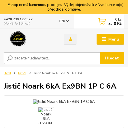
Eshop nemá kamennou prodejnu. Výdej objednávek v Nymburce po
předchozí domluvě.
0
ks
+420 730 127 327
CZK
za
0 Kč
(Po-Pá, 8-16 hod.)
Menu
Hledat
Úvod
Jističe
Jistič Noark 6kA Ex9BN 1P C 6A
Jistič Noark 6kA Ex9BN 1P C 6A