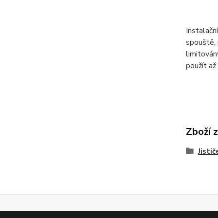
Instalačn
spouště, 
limitová
použít až
Zboží 
Jistič