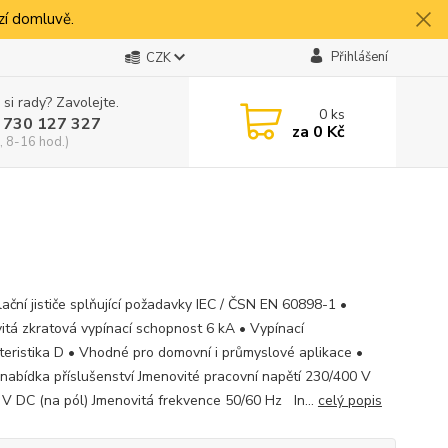
í domluvě.
Přihlášení
CZK
 si rady? Zavolejte.
0
ks
 730 127 327
za
0 Kč
, 8-16 hod.)
lační jističe splňující požadavky IEC / ČSN EN 60898-1 •
itá zkratová vypínací schopnost 6 kA • Vypínací
teristika D • Vhodné pro domovní i průmyslové aplikace •
 nabídka příslušenství Jmenovité pracovní napětí 230/400 V
 V DC (na pól) Jmenovitá frekvence 50/60 Hz In...
celý popis