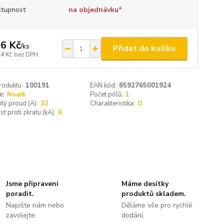
tupnost
na objednávku*
6 Kč
/
ks
Přidat do košíku
,4 Kč
bez DPH
roduktu:
100191
EAN kód:
8592765001924
e:
Noark
Počet pólů:
1
tý proud (A):
32
Charakteristika:
D
t proti zkratu (kA):
6
Jsme připraveni
Máme desítky
poradit.
produktů skladem.
Napište nám nebo
Děláme vše pro rychlé
zavolejte.
dodání.