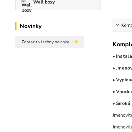
Wall boxy
Novinky
Kompl
Zobrazit všechny novinky
Komple
• Instal
• Jmenov
• Vypína
• Vhodné
• Široká
Jmenovit
Jmenovit