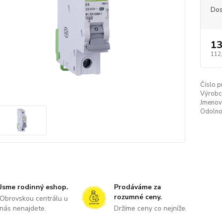
Dos
13
112
Číslo p
Výrobc
Jmenovi
Odolnos
Jsme rodinný eshop.
Prodáváme za
rozumné ceny.
Obrovskou centrálu u
nás nenajdete.
Držíme ceny co nejníže.