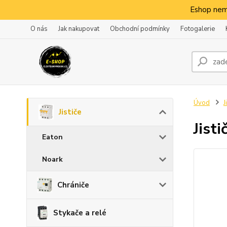
Eshop nem
O nás
Jak nakupovat
Obchodní podmínky
Fotogalerie
Úvod
J
Jističe
Jist
Eaton
Noark
Chrániče
Stykače a relé