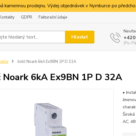
á kamennou prodejnu. Výdej objednávek v Nymburce po předchoz
Kontakty
GDPR
Fakturační údaje
Nevíte
Hledat
+420
(Po-Pá
ističe
Jistič Noark 6kA Ex9BN 1P D 32A
ič Noark 6kA Ex9BN 1P D 32A
• Insta
Jmenov
charak
Široká
AC, 48