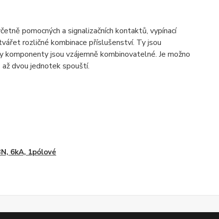
včetně pomocných a signalizačních kontaktů, vypínací
ářet rozličné kombinace příslušenství. Ty jsou
hny komponenty jsou vzájemně kombinovatelné. Je možno
 až dvou jednotek spouští.
N, 6kA, 1pólové