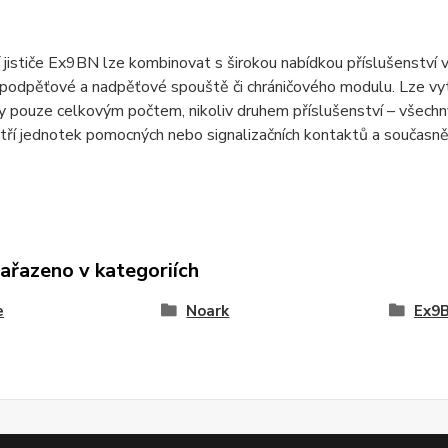
í jističe Ex9BN lze kombinovat s širokou nabídkou příslušenství 
podpěťové a nadpěťové spouště či chráničového modulu. Lze vytv
ny pouze celkovým počtem, nikoliv druhem příslušenství – všec
 tří jednotek pomocných nebo signalizačních kontaktů a současně
zařazeno v kategoriích
e
Noark
Ex9B