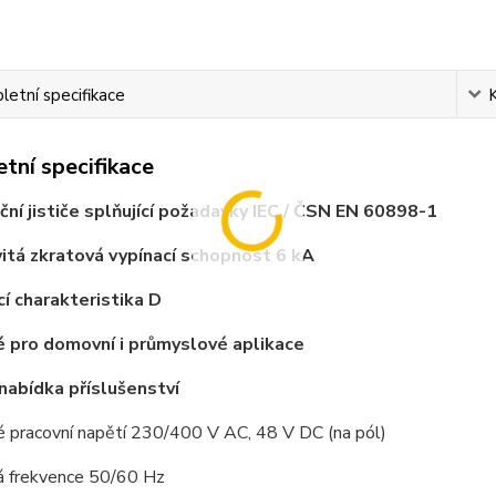
etní specifikace
tní specifikace
ační jističe splňující požadavky IEC / ČSN EN 60898-1
itá zkratová vypínací schopnost 6 kA
cí charakteristika D
 pro domovní i průmyslové aplikace
 nabídka příslušenství
é pracovní napětí 230/400 V AC, 48 V DC (na pól)
á frekvence 50/60 Hz