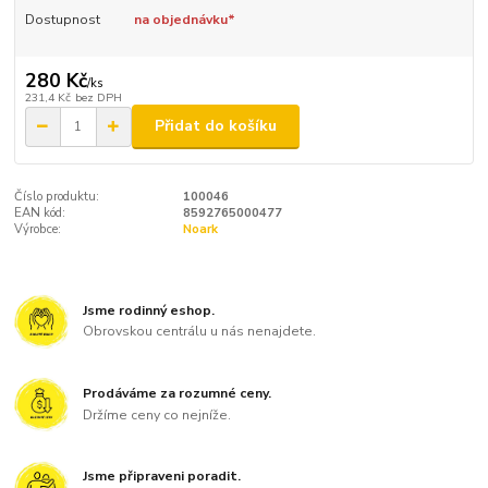
Dostupnost
na objednávku*
280 Kč
/
ks
231,4 Kč
bez DPH
Přidat do košíku
Číslo produktu:
100046
EAN kód:
8592765000477
Výrobce:
Noark
Jsme rodinný eshop.
Obrovskou centrálu u nás nenajdete.
Prodáváme za rozumné ceny.
Držíme ceny co nejníže.
Jsme připraveni poradit.