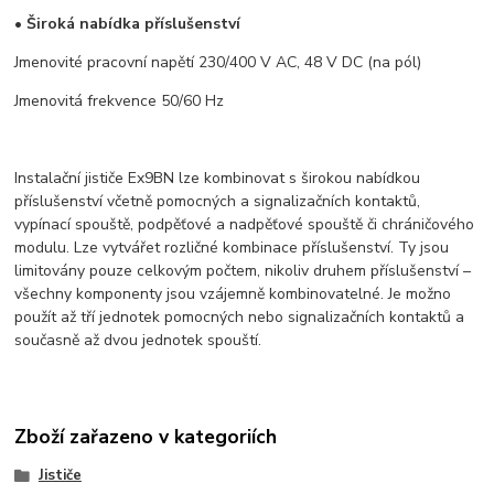
• Široká nabídka příslušenství
Jmenovité pracovní napětí 230/400 V AC, 48 V DC (na pól)
Jmenovitá frekvence 50/60 Hz
Instalační jističe Ex9BN lze kombinovat s širokou nabídkou
příslušenství včetně pomocných a signalizačních kontaktů,
vypínací spouště, podpěťové a nadpěťové spouště či chráničového
modulu. Lze vytvářet rozličné kombinace příslušenství. Ty jsou
limitovány pouze celkovým počtem, nikoliv druhem příslušenství –
všechny komponenty jsou vzájemně kombinovatelné. Je možno
použít až tří jednotek pomocných nebo signalizačních kontaktů a
současně až dvou jednotek spouští.
Zboží zařazeno v kategoriích
Jističe