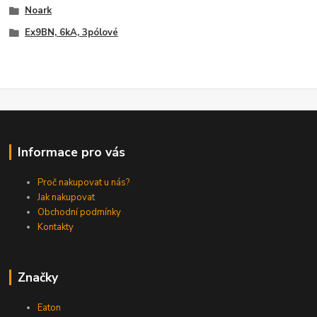
Noark
Ex9BN, 6kA, 3pólové
Informace pro vás
Proč nakupovat u nás?
Jak nakupovat
Obchodní podmínky
Kontakty
Značky
Eaton