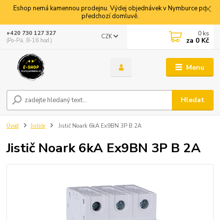
Eshop nemá kamennou prodejnu. Výdej objednávek v Nymburce po
předchozí domluvě.
0
ks
+420 730 127 327
CZK
za
0 Kč
(Po-Pá, 8-16 hod.)
Menu
Hledat
Úvod
Jističe
Jistič Noark 6kA Ex9BN 3P B 2A
Jistič Noark 6kA Ex9BN 3P B 2A