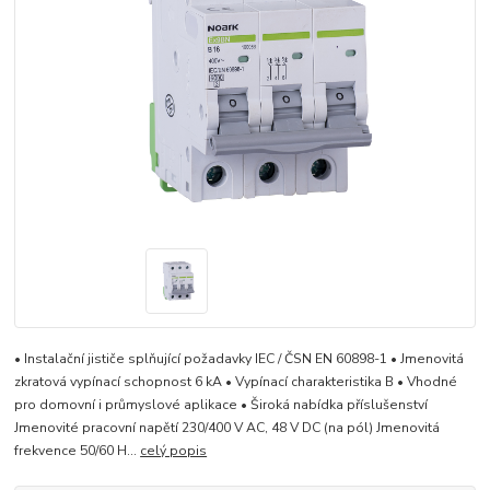
• Instalační jističe splňující požadavky IEC / ČSN EN 60898-1 • Jmenovitá
zkratová vypínací schopnost 6 kA • Vypínací charakteristika B • Vhodné
pro domovní i průmyslové aplikace • Široká nabídka příslušenství
Jmenovité pracovní napětí 230/400 V AC, 48 V DC (na pól) Jmenovitá
frekvence 50/60 H...
celý popis