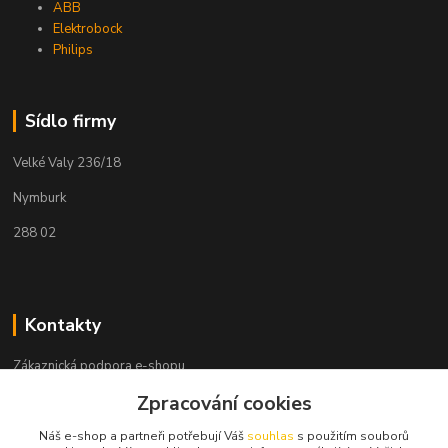
ABB
Elektrobock
Philips
Sídlo firmy
Velké Valy 236/18
Nymburk
288 02
Kontakty
Zákaznická podpora e-shopu
+420 730 127 327
Zpracování cookies
(Po-Pá, 8-16 hod.)
Náš e-shop a partneři potřebují Váš
souhlas
s použitím souborů
info@elektronymburk.cz