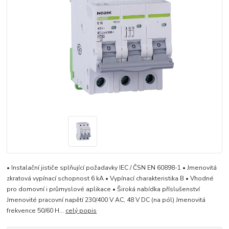
• Instalační jističe splňující požadavky IEC / ČSN EN 60898-1 • Jmenovitá
zkratová vypínací schopnost 6 kA • Vypínací charakteristika B • Vhodné
pro domovní i průmyslové aplikace • Široká nabídka příslušenství
Jmenovité pracovní napětí 230/400 V AC, 48 V DC (na pól) Jmenovitá
frekvence 50/60 H...
celý popis