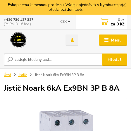
Eshop nemá kamennou prodejnu. Výdej objednávek v Nymburce po
předchozí domluvě.
0
ks
+420 730 127 327
CZK
za
0 Kč
(Po-Pá, 8-16 hod.)
Menu
Hledat
Úvod
Jističe
Jistič Noark 6kA Ex9BN 3P B 8A
Jistič Noark 6kA Ex9BN 3P B 8A