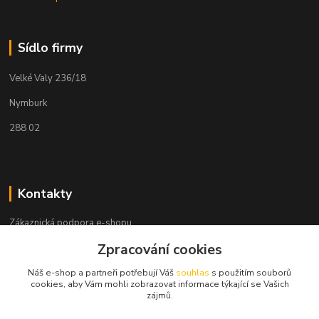
Sídlo firmy
Velké Valy 236/18
Nymburk
288 02
Kontakty
Zákaznická podpora e-shopu
+420 730 127 327
Zpracování cookies
(Po-Pá, 8-16 hod.)
Náš e-shop a partneři potřebují Váš
souhlas
s použitím souborů
info@elektronymburk.cz
cookies, aby Vám mohli zobrazovat informace týkající se Vašich
zájmů.