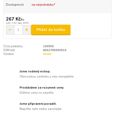
Dostupnost
na objednávku*
267 Kč
/
ks
220,7 Kč
bez DPH
Přidat do košíku
Číslo produktu:
100050
EAN kód:
8592765000514
Výrobce:
Noark
Jsme rodinný eshop.
Obrovskou centrálu u nás nenajdete.
Prodáváme za rozumné ceny.
Držíme ceny co nejníže.
Jsme připraveni poradit.
Napište nám nebo zavolejte.