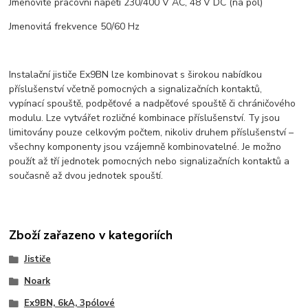
Jmenovité pracovní napětí 230/400 V AC, 48 V DC (na pól)
Jmenovitá frekvence 50/60 Hz
Instalační jističe Ex9BN lze kombinovat s širokou nabídkou
příslušenství včetně pomocných a signalizačních kontaktů,
vypínací spouště, podpěťové a nadpěťové spouště či chráničového
modulu. Lze vytvářet rozličné kombinace příslušenství. Ty jsou
limitovány pouze celkovým počtem, nikoliv druhem příslušenství –
všechny komponenty jsou vzájemně kombinovatelné. Je možno
použít až tří jednotek pomocných nebo signalizačních kontaktů a
současně až dvou jednotek spouští.
Zboží zařazeno v kategoriích
Jističe
Noark
Ex9BN, 6kA, 3pólové