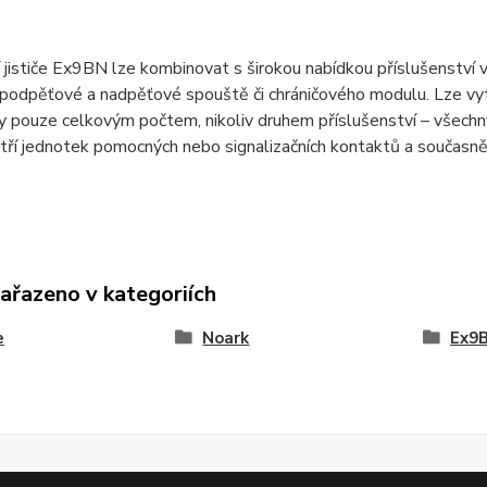
í jističe Ex9BN lze kombinovat s širokou nabídkou příslušenství 
podpěťové a nadpěťové spouště či chráničového modulu. Lze vytv
ny pouze celkovým počtem, nikoliv druhem příslušenství – všec
 tří jednotek pomocných nebo signalizačních kontaktů a současně
zařazeno v kategoriích
e
Noark
Ex9B