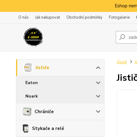
Eshop nem
O nás
Jak nakupovat
Obchodní podmínky
Fotogalerie
Úvod
J
Jističe
Jist
Eaton
Noark
Chrániče
Stykače a relé