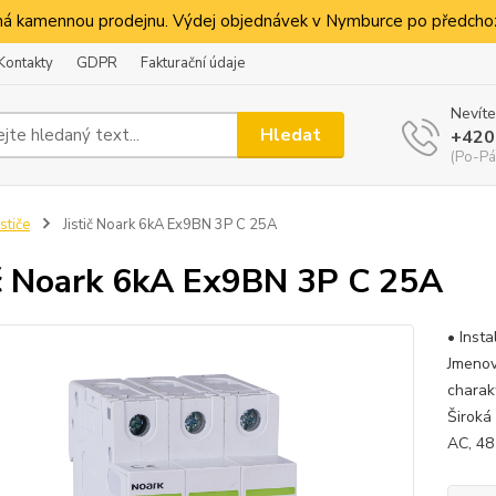
á kamennou prodejnu. Výdej objednávek v Nymburce po předchoz
Kontakty
GDPR
Fakturační údaje
Nevíte
Hledat
+420
(Po-Pá
ističe
Jistič Noark 6kA Ex9BN 3P C 25A
ič Noark 6kA Ex9BN 3P C 25A
• Insta
Jmenov
charak
Široká
AC, 48