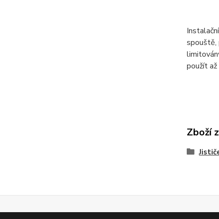
Instalačn
spouště, 
limitová
použít až
Zboží 
Jistič