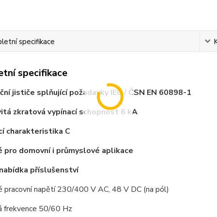
etní specifikace
tní specifikace
ační jističe splňující požadavky IEC / ČSN EN 60898-1
itá zkratová vypínací schopnost 6 kA
cí charakteristika C
 pro domovní i průmyslové aplikace
 nabídka příslušenství
é pracovní napětí 230/400 V AC, 48 V DC (na pól)
á frekvence 50/60 Hz