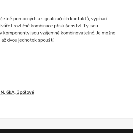
včetně pomocných a signalizačních kontaktů, vypínací
ářet rozličné kombinace příslušenství. Ty jsou
hny komponenty jsou vzájemně kombinovatelné. Je možno
 až dvou jednotek spouští.
N, 6kA, 3pólové