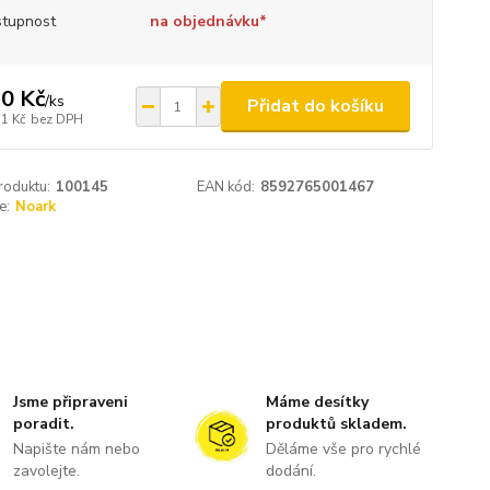
tupnost
na objednávku*
0 Kč
/
ks
Přidat do košíku
,1 Kč
bez DPH
roduktu:
100145
EAN kód:
8592765001467
e:
Noark
Jsme připraveni
Máme desítky
poradit.
produktů skladem.
Napište nám nebo
Děláme vše pro rychlé
zavolejte.
dodání.