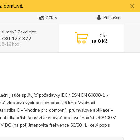
í domluvě.
Přihlášení
CZK
 si rady? Zavolejte.
0
ks
 730 127 327
za
0 Kč
, 8-16 hod.)
lační jističe splňující požadavky IEC / ČSN EN 60898-1 •
itá zkratová vypínací schopnost 6 kA • Vypínací
teristika C • Vhodné pro domovní i průmyslové aplikace •
 nabídka příslušenství Jmenovité pracovní napětí 230/400 V
 V DC (na pól) Jmenovitá frekvence 50/60 H...
celý popis