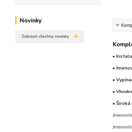
Novinky
Kompl
Zobrazit všechny novinky
Komple
• Instal
• Jmenov
• Vypína
• Vhodné
• Široká
Jmenovit
Jmenovit