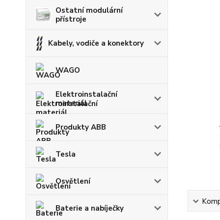
Ostatní modulární
přístroje
Kabely, vodiče a konektory
WAGO
Elektroinstalační
materiál
Produkty ABB
Tesla
Osvětlení
Kompl
Baterie a nabíječky