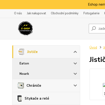
Eshop nem
O nás
Jak nakupovat
Obchodní podmínky
Fotogalerie
Úvod
J
Jističe
Jist
Eaton
Noark
Chrániče
Stykače a relé