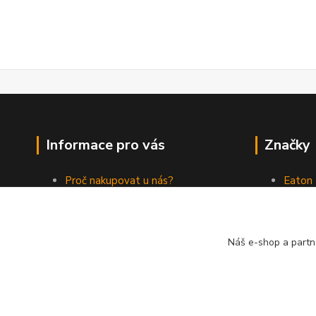
Informace pro vás
Značky
Proč nakupovat u nás?
Eaton
Jak nakupovat
ABB
Obchodní podmínky
Elektr
Kontakty
Philips
Náš e-shop a partn