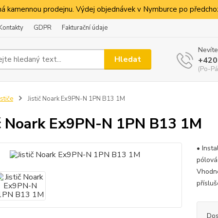
á kamennou prodejnu. Výdej objednávek v Nymburce po předchoz
Kontakty
GDPR
Fakturační údaje
Nevíte
Hledat
+420
(Po-Pá
ističe
Jistič Noark Ex9PN-N 1PN B13 1M
ič Noark Ex9PN-N 1PN B13 1M
• Inst
pólová
Vhodné
příslu
Dos