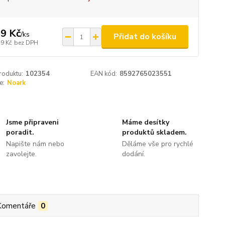
9 Kč
/
ks
Přidat do košíku
,9 Kč
bez DPH
roduktu:
102354
EAN kód:
8592765023551
e:
Noark
Jsme připraveni
Máme desítky
poradit.
produktů skladem.
Napište nám nebo
Děláme vše pro rychlé
zavolejte.
dodání.
Komentáře
0