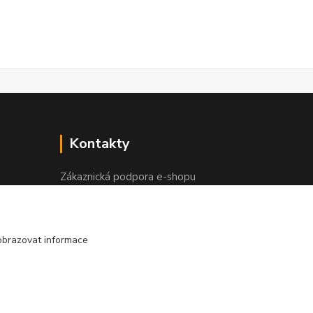
Kontakty
Zákaznická podpora e-shopu
+420 730 127 327
(Po-Pá, 8-16 hod.)
obrazovat informace
info@elektronymburk.cz