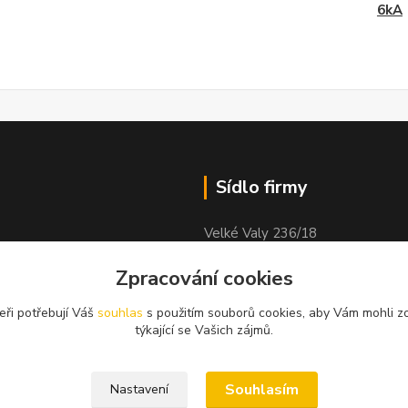
6kA
Sídlo firmy
Velké Valy 236/18
Nymburk
Zpracování cookies
obock
288 02
eři potřebují Váš
souhlas
s použitím souborů cookies, aby Vám mohli z
týkající se Vašich zájmů.
Souhlasím
Nastavení