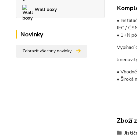
Komple
Wall boxy
• Instalač
IEC / Č
Novinky
• 1+N pó
Vypínací 
Zobrazit všechny novinky
Jmenovit
• Vhodné
• Široká 
Zboží 
Jistič