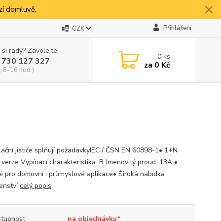
í domluvě.
Přihlášení
CZK
 si rady? Zavolejte.
0
ks
 730 127 327
za
0 Kč
, 8-16 hod.)
alační jističe splňují požadavkyIEC / ČSN EN 60898-1• 1+N
 verze Vypínací charakteristika: B Jmenovitý proud: 13A •
 pro domovní i průmyslové aplikace• Široká nabídka
šenství
celý popis
tupnost
na objednávku*