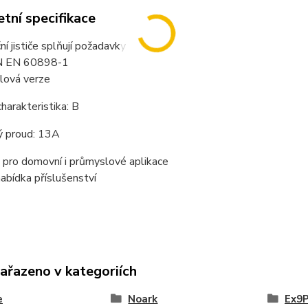
tní specifikace
ní jističe splňují požadavky
SN EN 60898-1
lová verze
charakteristika: B
ý proud: 13A
 pro domovní i průmyslové aplikace
nabídka příslušenství
zařazeno v kategoriích
e
Noark
Ex9P