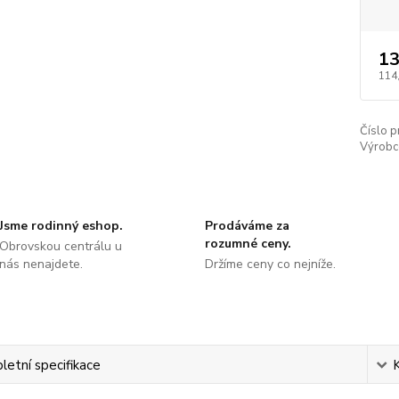
13
114
Číslo p
Výrobc
Jsme rodinný eshop.
Prodáváme za
rozumné ceny.
Obrovskou centrálu u
nás nenajdete.
Držíme ceny co nejníže.
etní specifikace