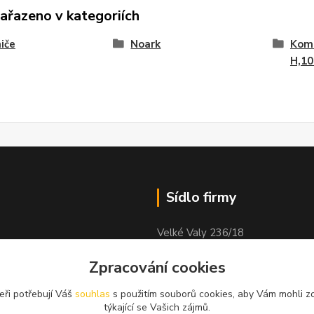
zařazeno v kategoriích
iče
Noark
Komb
H,1
Sídlo firmy
Velké Valy 236/18
Nymburk
Zpracování cookies
obock
288 02
eři potřebují Váš
souhlas
s použitím souborů cookies, aby Vám mohli z
týkající se Vašich zájmů.