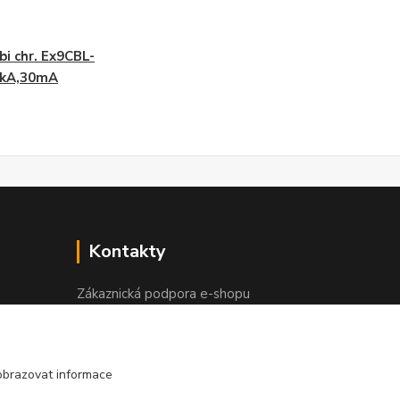
i chr. Ex9CBL-
0kA,30mA
Kontakty
Zákaznická podpora e-shopu
+420 730 127 327
(Po-Pá, 8-16 hod.)
info@elektronymburk.cz
obrazovat informace