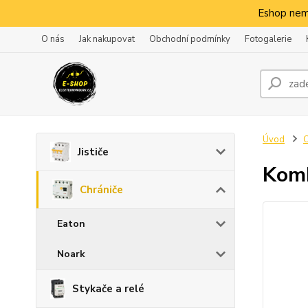
Eshop nem
O nás
Jak nakupovat
Obchodní podmínky
Fotogalerie
Úvod
C
Jističe
Komb
Chrániče
Eaton
Noark
Stykače a relé