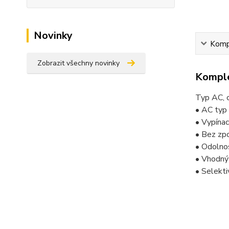
Novinky
Kompl
Zobrazit všechny novinky
Komple
Typ AC, c
• AC typ 
• Vypínac
• Bez zp
• Odolno
• Vhodný 
• Selekt