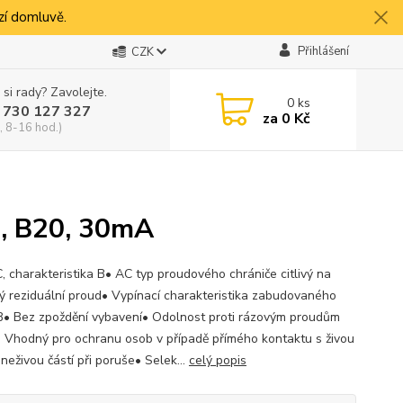
í domluvě.
Přihlášení
CZK
 si rady? Zavolejte.
0
ks
 730 127 327
za
0 Kč
, 8-16 hod.)
, B20, 30mA
, charakteristika B• AC typ proudového chrániče citlivý na
vý reziduální proud• Vypínací charakteristika zabudovaného
e B• Bez zpoždění vybavení• Odolnost proti rázovým proudům
 Vhodný pro ochranu osob v případě přímého kontaktu s živou
 neživou částí při poruše• Selek...
celý popis