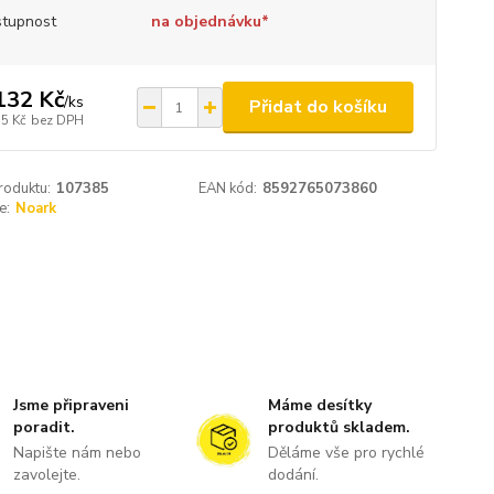
tupnost
na objednávku*
132 Kč
/
ks
Přidat do košíku
,5 Kč
bez DPH
roduktu:
107385
EAN kód:
8592765073860
e:
Noark
Jsme připraveni
Máme desítky
poradit.
produktů skladem.
Napište nám nebo
Děláme vše pro rychlé
zavolejte.
dodání.