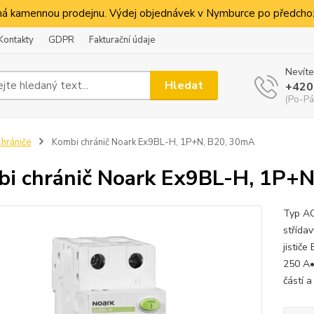
á kamennou prodejnu. Výdej objednávek v Nymburce po předchoz
Kontakty
GDPR
Fakturační údaje
Nevíte
Hledat
+420
(Po-Pá
hrániče
Kombi chránič Noark Ex9BL-H, 1P+N, B20, 30mA
i chránič Noark Ex9BL-H, 1P+N
Typ AC
střída
jistič
250 A•
částí a