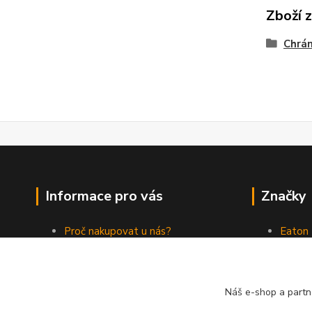
Zboží 
Chrán
Informace pro vás
Značky
Proč nakupovat u nás?
Eaton
Jak nakupovat
ABB
Obchodní podmínky
Elektr
Kontakty
Philips
Náš e-shop a partn