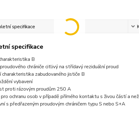
etní specifikace
tní specifikace
harakteristika B
proudového chrániče citlivý na střídavý reziduální proud
í charakteristika zabudovaného jističe B
oždění vybavení
st proti rázovým proudům 250 A
pro ochranu osob v případě přímého kontaktu s živou částí a neži
ivní s předřazeným proudovým chráničem typu S nebo S+A