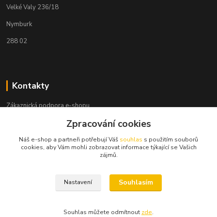
Velké Valy 236/18
Nymburk
288 02
Kontakty
Zákaznická podpora e-shopu
+420 730 127 327
Zpracování cookies
(Po-Pá, 8-16 hod.)
Náš e-shop a partneři potřebují Váš
souhlas
s použitím souborů
info@elektronymburk.cz
cookies, aby Vám mohli zobrazovat informace týkající se Vašich
zájmů.
Souhlasím
Nastavení
Vytvořeno 2023, všechna práva vyhrazena. *Cena dle aktuálního ceníku
dodavatele.
Souhlas můžete odmítnout
zde
.