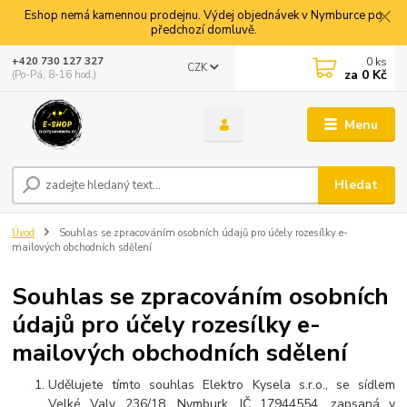
Eshop nemá kamennou prodejnu. Výdej objednávek v Nymburce po
předchozí domluvě.
0
ks
+420 730 127 327
CZK
za
0 Kč
(Po-Pá, 8-16 hod.)
Menu
Hledat
Úvod
Souhlas se zpracováním osobních údajů pro účely rozesílky e-
mailových obchodních sdělení
Souhlas se zpracováním osobních
údajů pro účely rozesílky e-
mailových obchodních sdělení
Udělujete tímto souhlas Elektro Kysela s.r.o., se sídlem
Velké Valy 236/18, Nymburk, IČ 17944554, zapsaná v