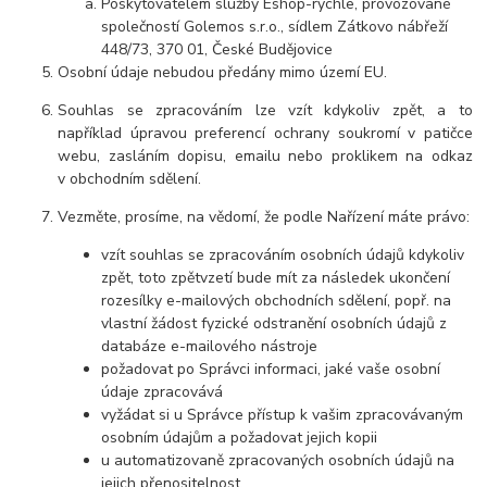
Poskytovatelem služby Eshop-rychle, provozované
společností Golemos s.r.o., sídlem Zátkovo nábřeží
448/73, 370 01, České Budějovice
Osobní údaje nebudou předány mimo území EU.
Souhlas se zpracováním lze vzít kdykoliv zpět, a to
například úpravou preferencí ochrany soukromí v patičce
webu, zasláním dopisu, emailu nebo proklikem na odkaz
v obchodním sdělení.
Vezměte, prosíme, na vědomí, že podle Nařízení máte právo:
vzít souhlas se zpracováním osobních údajů kdykoliv
zpět, toto zpětvzetí bude mít za následek ukončení
rozesílky e-mailových obchodních sdělení, popř. na
vlastní žádost fyzické odstranění osobních údajů z
databáze e-mailového nástroje
požadovat po Správci informaci, jaké vaše osobní
údaje zpracovává
vyžádat si u Správce přístup k vašim zpracovávaným
osobním údajům a požadovat jejich kopii
u automatizovaně zpracovaných osobních údajů na
jejich přenositelnost