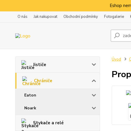
Eshop nem
O nás
Jak nakupovat
Obchodní podmínky
Fotogalerie
Úvod
C
Jističe
Prop
Chrániče
Eaton
Noark
Stykače a relé