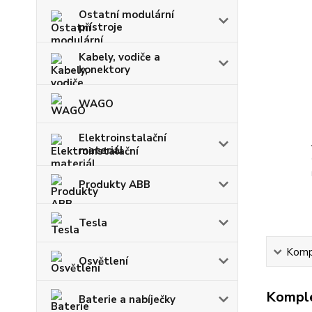
Ostatní modulární
přístroje
Kabely, vodiče a
konektory
WAGO
Elektroinstalační
materiál
Produkty ABB
Tesla
Kompl
Osvětlení
Komple
Baterie a nabíječky