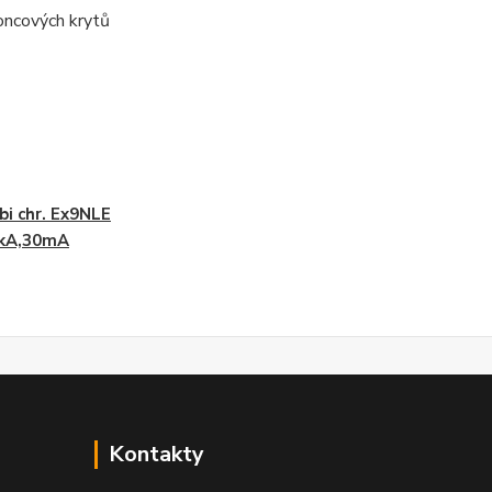
oncových krytů
i chr. Ex9NLE
6kA,30mA
Kontakty