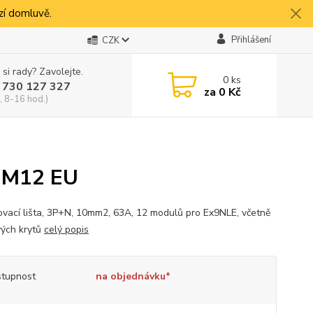
í domluvě.
Přihlášení
CZK
 si rady? Zavolejte.
0
ks
 730 127 327
za
0 Kč
, 8-16 hod.)
0 M12 EU
ovací lišta, 3P+N, 10mm2, 63A, 12 modulů pro Ex9NLE, včetně
ých krytů
celý popis
tupnost
na objednávku*