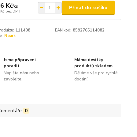
6 Kč
/
ks
Přidat do košíku
 Kč
bez DPH
roduktu:
111408
EAN kód:
8592765114082
e:
Noark
Jsme připraveni
Máme desítky
poradit.
produktů skladem.
Napište nám nebo
Děláme vše pro rychlé
zavolejte.
dodání.
Komentáře
0