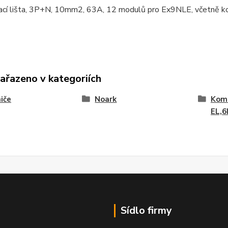
ací lišta, 3P+N, 10mm2, 63A, 12 modulů pro Ex9NLE, včetně k
zařazeno v kategoriích
iče
Noark
Komb
EL,
Sídlo firmy