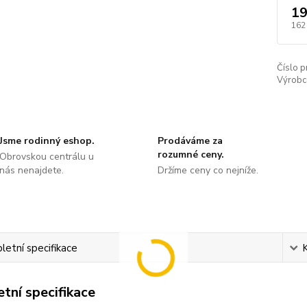
19
162
Číslo p
Výrobc
Jsme rodinný eshop.
Prodáváme za
rozumné ceny.
Obrovskou centrálu u
nás nenajdete.
Držíme ceny co nejníže.
etní specifikace
tní specifikace