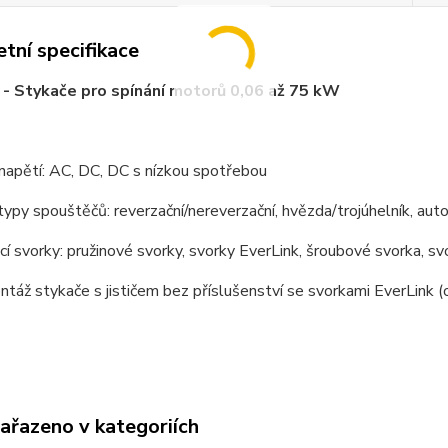
tní specifikace
- Stykače pro spínání motorů 0,06 až 75 kW
napětí: AC, DC, DC s nízkou spotřebou
ypy spouštěčů: reverzační/nereverzační, hvězda/trojúhelník, auto
cí svorky: pružinové svorky, svorky EverLink, šroubové svorka, sv
táž stykače s jističem bez příslušenství se svorkami EverLink (
zařazeno v kategoriích