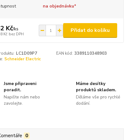
tupnost
na objednávku*
2 Kč
/
ks
Přidat do košíku
,8 Kč
bez DPH
roduktu:
LC1D09P7
EAN kód:
3389110348903
e:
Schneider Electric
Jsme připraveni
Máme desítky
poradit.
produktů skladem.
Napište nám nebo
Děláme vše pro rychlé
zavolejte.
dodání.
Komentáře
0