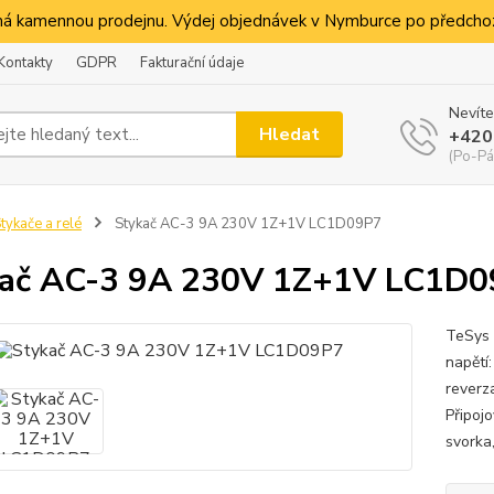
á kamennou prodejnu. Výdej objednávek v Nymburce po předchoz
Kontakty
GDPR
Fakturační údaje
Nevíte
Hledat
+420
(Po-Pá
tykače a relé
Stykač AC-3 9A 230V 1Z+1V LC1D09P7
kač AC-3 9A 230V 1Z+1V LC1D
TeSys 
napětí
reverza
Připojo
svorka,