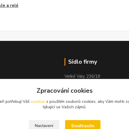
če a relé
Sídlo firmy
Velké Valy 236/18
Nymburk
Zpracování cookies
obock
288 02
eři potřebují Váš
souhlas
s použitím souborů cookies, aby Vám mohli z
týkající se Vašich zájmů.
Souhlasím
Nastavení