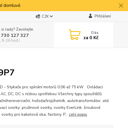
í domluvě.
Přihlášení
CZK
 si rady? Zavolejte.
0
ks
 730 127 327
za
0 Kč
, 8-16 hod.)
09P7
D - Stykače pro spínání motorů 0,06 až 75 kW Ovládací
: AC, DC, DC s nízkou spotřebou Všechny typy spouštěčů:
ční/nereverzační, hvězda/trojúhelník, autotransformátor, atd.
vací svorky: pružinové svorky, svorky EverLink, šroubové
 svorky pro kabelová oka, fastony. P...
celý popis