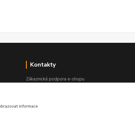
Kontakty
Zákaznická podpora e-shopu
+420 730 127 327
(Po-Pá, 8-16 hod.)
obrazovat informace
info@elektronymburk.cz