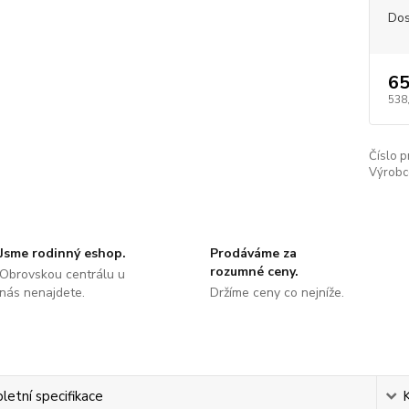
Dos
65
538
Číslo p
Výrobc
Jsme rodinný eshop.
Prodáváme za
rozumné ceny.
Obrovskou centrálu u
nás nenajdete.
Držíme ceny co nejníže.
etní specifikace