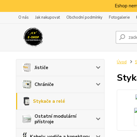
Eshop nem
O nás
Jak nakupovat
Obchodní podmínky
Fotogalerie
Úvod
S
Jističe
Sty
Chrániče
Stykače a relé
Ostatní modulární
přístroje
Kabely, vodiče a konektory