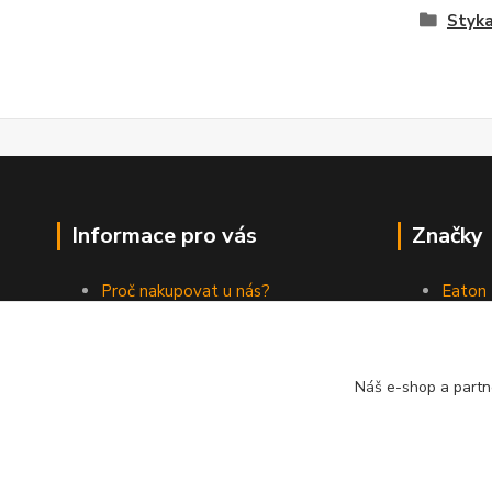
Styka
Informace pro vás
Značky
Proč nakupovat u nás?
Eaton
Jak nakupovat
ABB
Obchodní podmínky
Elektr
Kontakty
Philips
Náš e-shop a partn