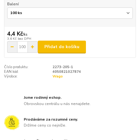
Balení
4,4 Kč
/
ks
3,6 Kč
bez DPH
Přidat do košíku
Číslo produktu:
2273-205-1
EAN kód:
4050821027874
Výrobce:
Wago
Jsme rodinný eshop.
Obrovskou centrálu u nás nenajdete.
Prodáváme za rozumné ceny.
Držíme ceny co nejníže.