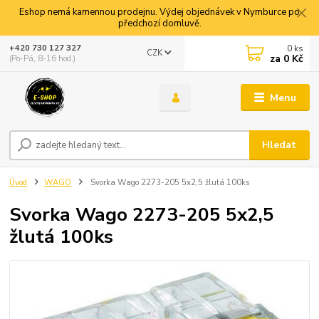
Eshop nemá kamennou prodejnu. Výdej objednávek v Nymburce po
předchozí domluvě.
0
ks
+420 730 127 327
CZK
za
0 Kč
(Po-Pá, 8-16 hod.)
Menu
Hledat
Úvod
WAGO
Svorka Wago 2273-205 5x2,5 žlutá 100ks
Svorka Wago 2273-205 5x2,5
žlutá 100ks