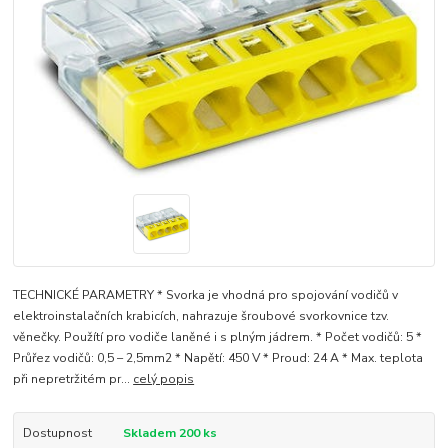
TECHNICKÉ PARAMETRY * Svorka je vhodná pro spojování vodičů v
elektroinstalačních krabicích, nahrazuje šroubové svorkovnice tzv.
věnečky. Použítí pro vodiče laněné i s plným jádrem. * Počet vodičů: 5 *
Průřez vodičů: 0,5 – 2,5mm2 * Napětí: 450 V * Proud: 24 A * Max. teplota
při nepretržitém pr...
celý popis
Dostupnost
Skladem 200 ks