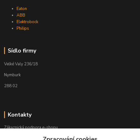
Eaton
ABB
Elektrobock
Philips
Sídlo firmy
Velké Valy 236/18
Nymburk
288 02
Kontakty
Zákaznická podpora e-shopu
+420 730 127 327
Zpracování cookies