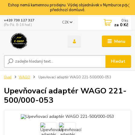
Eshop nemá kamennou prodejnu. Výdej objednávek v Nymburce po
předchozí domluvě.
0
ks
+420 730 127 327
CZK
za
0 Kč
(Po-Pá, 8-16 hod.)
Menu
Hledat
Úvod
WAGO
Upevňovací adaptér WAGO 221-500/000-053
Upevňovací adaptér WAGO 221-
500/000-053