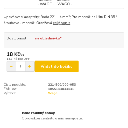
Upevňovací adaptéry; Řada 221 – 4 mm²; Pro montáž na lištu DIN 35 /
šroubovou montáž; Oranžová
celý popis
Dostupnost
na objednávku*
18 Kč
/
ks
14,9 Kč
bez DPH
Přidat do košíku
Číslo produktu:
221-500/000-053
EAN kód:
4055143833431
Výrobce:
Wago
Jsme rodinný eshop.
Obrovskou centrálu u nás nenajdete.