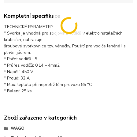
Kompletní specifikace
TECHNICKÉ PARAMETRY
* Svorka je vhodná pro spojování vodičů v elektroinstalačních
krabicích, nahrazuje
šroubové svorkovnice tzv. věnečky. Použítí pro vodiče laněné i s
plným jádrem.
* Počet vodičů : 5
* Průřez vodičů: 0,14 – 4mm2
* Napětí: 450 V
* Proud: 32 A
* Max. teplota při nepretržitém provozu 85 °C
* Balení: 25 ks
Zboží zařazeno v kategoriích
WAGO