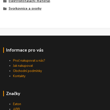
Elektroinstalační materiál
Svorkovnice a svorky
Informace pro vás
Proč nakupovat u nás?
Jak nakupovat
Obchodní podmínky
Kontakty
Značky
Eaton
ABB