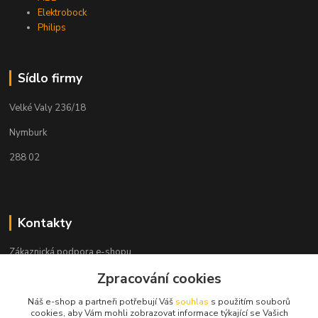
Elektrobock
Philips
Sídlo firmy
Velké Valy 236/18
Nymburk
288 02
Kontakty
Zákaznická podpora e-shopu
+420 730 127 327
Zpracování cookies
(Po-Pá, 8-16 hod.)
Náš e-shop a partneři potřebují Váš
souhlas
s použitím souborů
info@elektronymburk.cz
cookies, aby Vám mohli zobrazovat informace týkající se Vašich