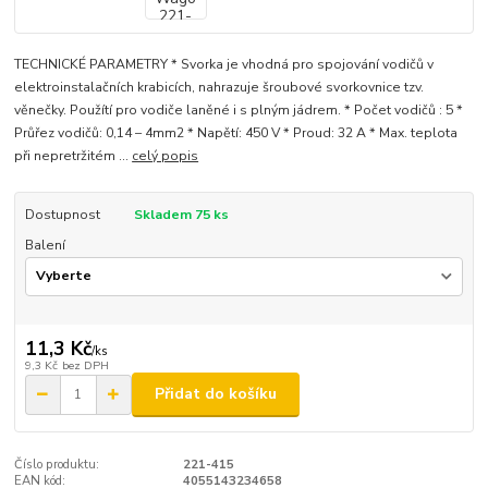
TECHNICKÉ PARAMETRY * Svorka je vhodná pro spojování vodičů v
elektroinstalačních krabicích, nahrazuje šroubové svorkovnice tzv.
věnečky. Použítí pro vodiče laněné i s plným jádrem. * Počet vodičů : 5 *
Průřez vodičů: 0,14 – 4mm2 * Napětí: 450 V * Proud: 32 A * Max. teplota
při nepretržitém ...
celý popis
Dostupnost
Skladem 75 ks
Balení
11,3 Kč
/
ks
9,3 Kč
bez DPH
Přidat do košíku
Číslo produktu:
221-415
EAN kód:
4055143234658