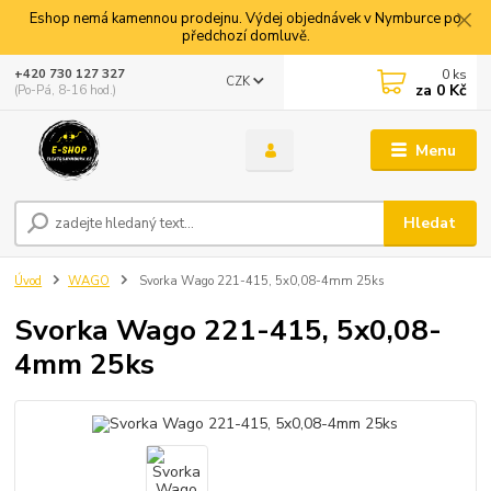
Eshop nemá kamennou prodejnu. Výdej objednávek v Nymburce po
předchozí domluvě.
0
ks
+420 730 127 327
CZK
za
0 Kč
(Po-Pá, 8-16 hod.)
Menu
Hledat
Úvod
WAGO
Svorka Wago 221-415, 5x0,08-4mm 25ks
Svorka Wago 221-415, 5x0,08-
4mm 25ks