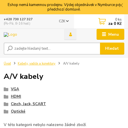
Eshop nemá kamennou prodejnu. Výdej objednávek v Nymburce po
předchozí domluvě.
0
ks
+420 730 127 327
CZK
za
0 Kč
(Po-Pá, 8-16 hod.)
Menu
Hledat
Úvod
Kabely, vodiče a konektory
A/V kabely
A/V kabely
VGA
HDMI
Cinch, Jack, SCART
Optické
V této kategorii nebylo nalezeno žádné zboží.