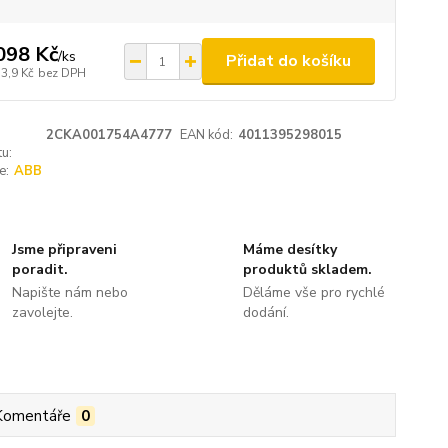
098 Kč
/
ks
Přidat do košíku
3,9 Kč
bez DPH
2CKA001754A4777
EAN kód:
4011395298015
u:
e:
ABB
Jsme připraveni
Máme desítky
poradit.
produktů skladem.
Napište nám nebo
Děláme vše pro rychlé
zavolejte.
dodání.
Komentáře
0