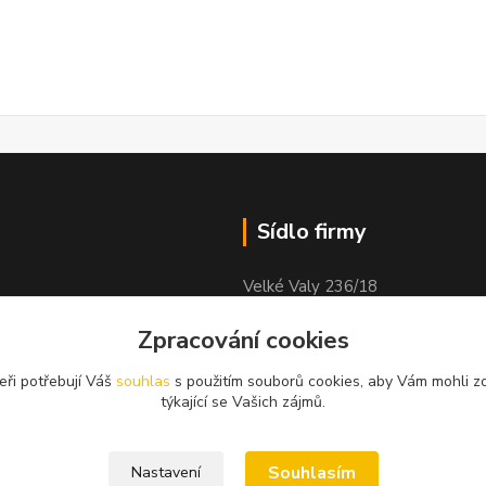
Sídlo firmy
Velké Valy 236/18
Nymburk
Zpracování cookies
obock
288 02
eři potřebují Váš
souhlas
s použitím souborů cookies, aby Vám mohli z
týkající se Vašich zájmů.
Souhlasím
Nastavení