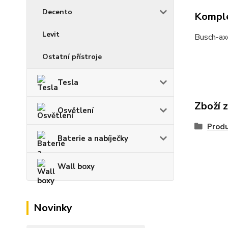
Decento
Komple
Levit
Busch-axc
Ostatní přístroje
Tesla
Zboží 
Osvětlení
Prod
Baterie a nabíječky
Wall boxy
Novinky