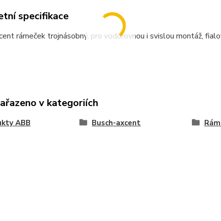
tní specifikace
ent rámeček trojnásobný, pro vodorovnou i svislou montáž, fial
zařazeno v kategoriích
ukty ABB
Busch-axcent
Rám