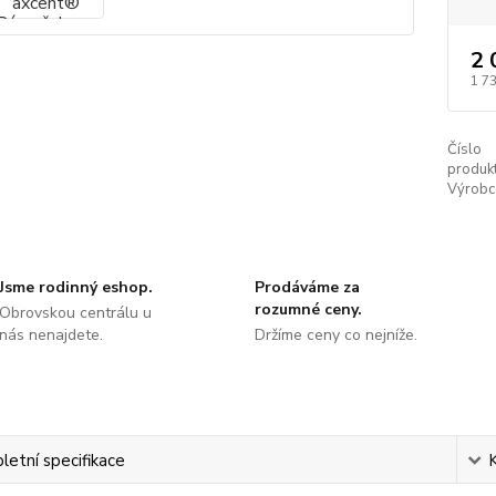
2 
1 73
Číslo
produkt
Výrobc
Jsme rodinný eshop.
Prodáváme za
rozumné ceny.
Obrovskou centrálu u
nás nenajdete.
Držíme ceny co nejníže.
etní specifikace