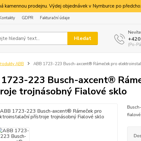
á kamennou prodejnu. Výdej objednávek v Nymburce po předchoz
Kontakty
GDPR
Fakturační údaje
Nevíte
Hledat
+420
(Po-Pá
rodukty ABB
ABB 1723-223 Busch-axcent® Rámeček pro elektroinstalačn
1723-223 Busch-axcent® Rámeče
troje trojnásobný Fialové sklo
Busch-
fialov
Dos