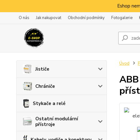
Eshop nem
O nás
Jak nakupovat
Obchodní podmínky
Fotogalerie
Úvod
P
Jističe
ABB 
Chrániče
přís
Stykače a relé
Ostatní modulární
přístroje
Kabely, vodiče a konektory