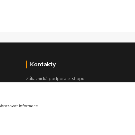
Kontakty
Zákaznická podpora e-shopu
+420 730 127 327
(Po-Pá, 8-16 hod.)
obrazovat informace
info@elektronymburk.cz