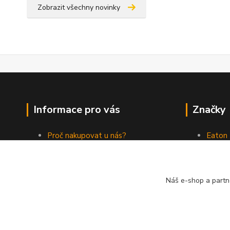
Zobrazit všechny novinky
Informace pro vás
Značky
Proč nakupovat u nás?
Eaton
Jak nakupovat
ABB
Obchodní podmínky
Elektr
Kontakty
Philips
Náš e-shop a partn