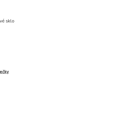
ové sklo
ečky