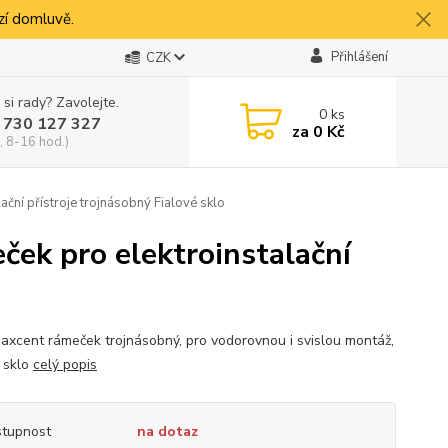
í domluvě.
Přihlášení
CZK
 si rady? Zavolejte.
0
ks
 730 127 327
za
0 Kč
, 8-16 hod.)
í přístroje trojnásobný Fialové sklo
k pro elektroinstalační
axcent rámeček trojnásobný, pro vodorovnou i svislou montáž,
é sklo
celý popis
tupnost
na dotaz