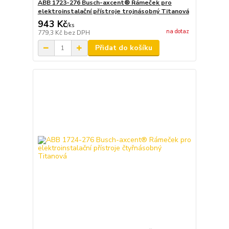
ABB 1723-276 Busch-axcent® Rámeček pro
elektroinstalační přístroje trojnásobný Titanová
943 Kč
/
ks
na dotaz
779,3 Kč
bez DPH
Přidat do košíku