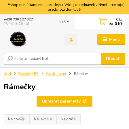
Eshop nemá kamennou prodejnu. Výdej objednávek v Nymburce po
předchozí domluvě.
0
ks
+420 730 127 327
CZK
za
0 Kč
(Po-Pá, 8-16 hod.)
Menu
Hledat
Úvod
Produkty ABB
Busch-axcent
Rámečky
Rámečky
Upřesnit parametry
Nejnovější
Nejlevnější
Nejdražší