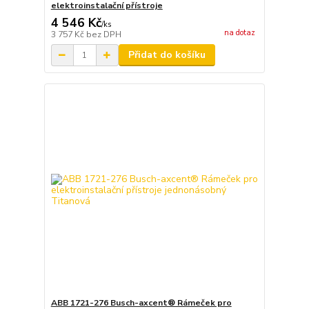
elektroinstalační přístroje
4 546 Kč
/
ks
na dotaz
3 757 Kč
bez DPH
Přidat do košíku
ABB 1721-276 Busch-axcent® Rámeček pro