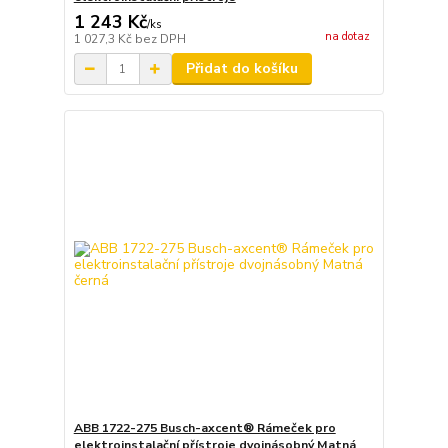
1 243 Kč
/
ks
na dotaz
1 027,3 Kč
bez DPH
Přidat do košíku
ABB 1722-275 Busch-axcent® Rámeček pro
elektroinstalační přístroje dvojnásobný Matná