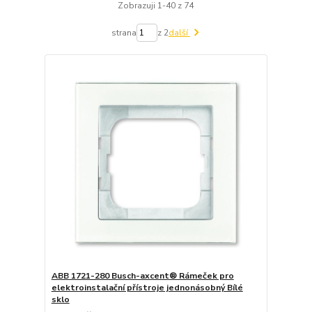
Zobrazuji 1-40 z 74
strana
z 2
další
ABB 1721-280 Busch-axcent® Rámeček pro
elektroinstalační přístroje jednonásobný Bílé
sklo