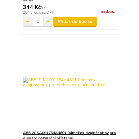
344 Kč
/
ks
na dotaz
284,3 Kč
bez DPH
Přidat do košíku
ABB 2CKA001754A4801 Rámeček dvojnásobný pro
elektroinstalační přístroje