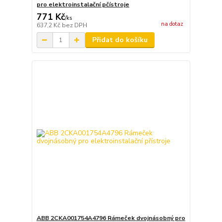
pro elektroinstalační pčístroje
771 Kč
/
ks
na dotaz
637,2 Kč
bez DPH
Přidat do košíku
ABB 2CKA001754A4796 Rámeček dvojnásobný pro