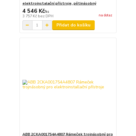
elektroinstalační přístroje, pětinásobný
4 546 Kč
/
ks
na dotaz
3 757 Kč
bez DPH
Přidat do košíku
ABB 2CKA001754A4807 Rámeček trojnásobný pro