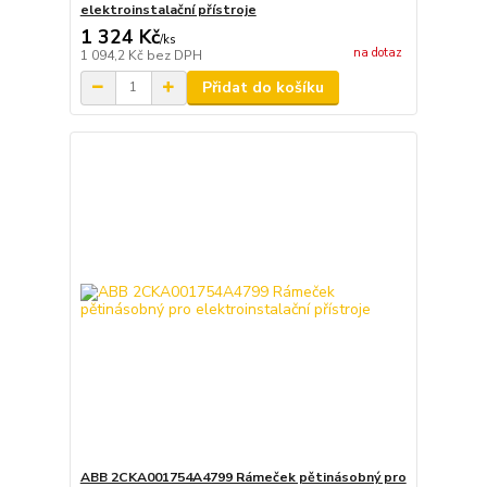
elektroinstalační přístroje
1 324 Kč
/
ks
na dotaz
1 094,2 Kč
bez DPH
Přidat do košíku
ABB 2CKA001754A4799 Rámeček pětinásobný pro