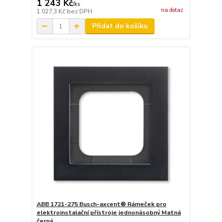
1 243 Kč
/
ks
na dotaz
1 027,3 Kč
bez DPH
Přidat do košíku
ABB 1721-275 Busch-axcent® Rámeček pro
elektroinstalační přístroje jednonásobný Matná
černá