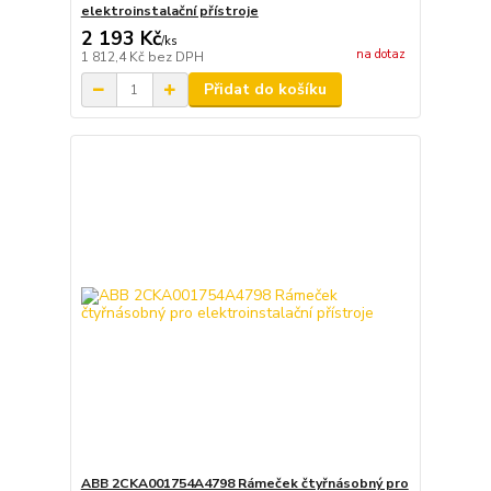
elektroinstalační přístroje
2 193 Kč
/
ks
na dotaz
1 812,4 Kč
bez DPH
Přidat do košíku
ABB 2CKA001754A4798 Rámeček čtyřnásobný pro