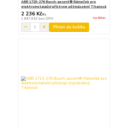
ABB 1725-276 Busch-axcent® Rámeček pro
elektroinstalační přístroje pětinásobný Titanová
2 236 Kč
/
ks
na dotaz
1 847,9 Kč
bez DPH
Přidat do košíku