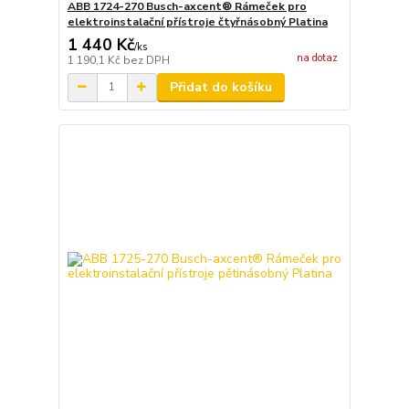
ABB 1724-270 Busch-axcent® Rámeček pro
elektroinstalační přístroje čtyřnásobný Platina
1 440 Kč
/
ks
na dotaz
1 190,1 Kč
bez DPH
Přidat do košíku