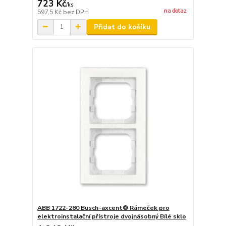
723 Kč
/
ks
na dotaz
597,5 Kč
bez DPH
Přidat do košíku
ABB 1722-280 Busch-axcent® Rámeček pro
elektroinstalační přístroje dvojnásobný Bílé sklo