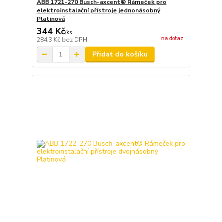
ABB 1721-270 Busch-axcent® Rámeček pro
elektroinstalační přístroje jednonásobný
Platinová
344 Kč
/
ks
na dotaz
284,3 Kč
bez DPH
Přidat do košíku