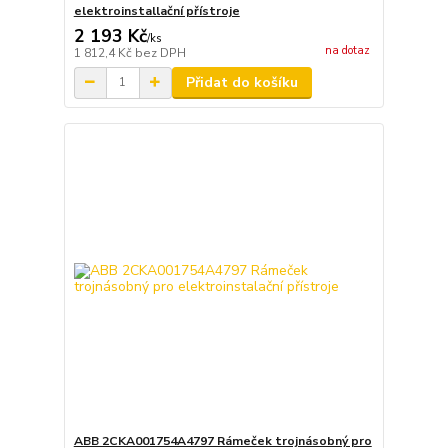
elektroinstallační přístroje
2 193 Kč
/
ks
na dotaz
1 812,4 Kč
bez DPH
Přidat do košíku
ABB 2CKA001754A4797 Rámeček trojnásobný pro