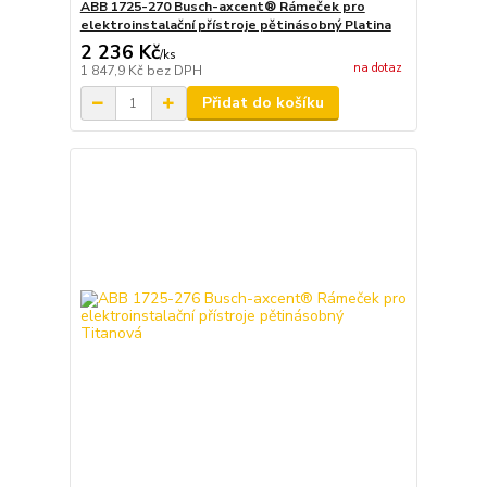
ABB 1725-270 Busch-axcent® Rámeček pro
elektroinstalační přístroje pětinásobný Platina
2 236 Kč
/
ks
na dotaz
1 847,9 Kč
bez DPH
Přidat do košíku