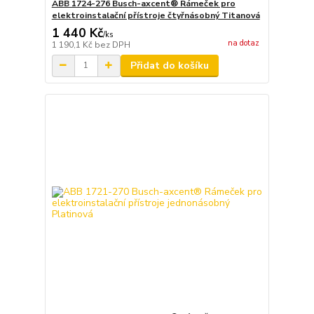
ABB 1724-276 Busch-axcent® Rámeček pro
elektroinstalační přístroje čtyřnásobný Titanová
1 440 Kč
/
ks
na dotaz
1 190,1 Kč
bez DPH
Přidat do košíku