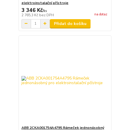
elektroinstalační přístroje
3 346 Kč
/
ks
na dotaz
2 765,3 Kč
bez DPH
Přidat do košíku
ABB 2CKA001754A4795 Rámeček jednonásobný