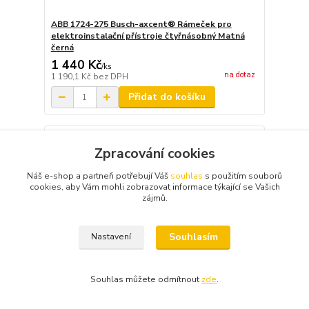
ABB 1724-275 Busch-axcent® Rámeček pro
elektroinstalační přístroje čtyřnásobný Matná
černá
1 440 Kč
/
ks
na dotaz
1 190,1 Kč
bez DPH
Přidat do košíku
Zpracování cookies
Náš e-shop a partneři potřebují Váš
souhlas
s použitím souborů
cookies, aby Vám mohli zobrazovat informace týkající se Vašich
zájmů.
Souhlasím
Nastavení
Souhlas můžete odmítnout
zde
.