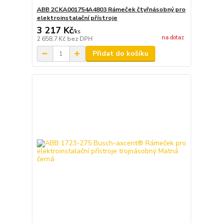
ABB 2CKA001754A4803 Rámeček čtyřnásobný pro
elektroinstalační přístroje
3 217 Kč
/
ks
na dotaz
2 658,7 Kč
bez DPH
Přidat do košíku