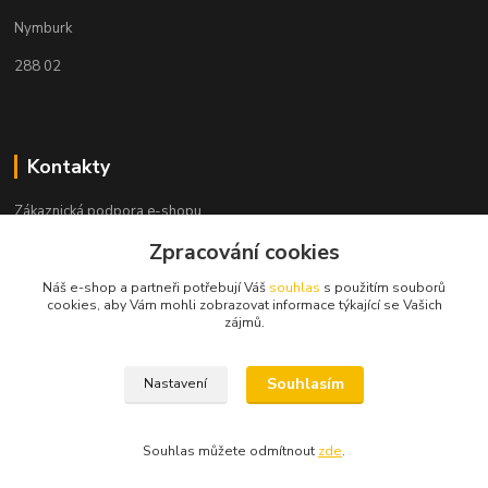
Nymburk
288 02
Kontakty
Zákaznická podpora e-shopu
+420 730 127 327
Zpracování cookies
(Po-Pá, 8-16 hod.)
Náš e-shop a partneři potřebují Váš
souhlas
s použitím souborů
info@elektronymburk.cz
cookies, aby Vám mohli zobrazovat informace týkající se Vašich
zájmů.
Souhlasím
Nastavení
Vytvořeno 2023, všechna práva vyhrazena. *Cena dle aktuálního ceníku
dodavatele.
Souhlas můžete odmítnout
zde
.
Vytvořeno na
Eshop-rychle.cz