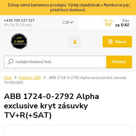
Eshop nemá kamennou prodejnu. Výdej objednávek v Nymburce po
předchozí domluvě.
0
ks
+420 730 127 327
CZK
za
0 Kč
(Po-Pá, 8-16 hod.)
Menu
Hledat
Úvod
Produkty ABB
ABB 1724-0-2792 Alpha exclusive kryt zásuvky
TV+R(+SAT)
ABB 1724-0-2792 Alpha
exclusive kryt zásuvky
TV+R(+SAT)