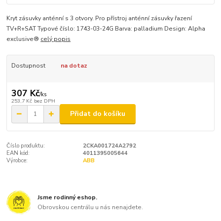
Kryt zásuvky anténní s 3 otvory. Pro přístroj anténní zásuvky řazení
TV+R+SAT Typové číslo: 1743-03-24G Barva: palladium Design: Alpha
exclusive®
celý popis
Dostupnost
na dotaz
307 Kč
/
ks
253,7 Kč
bez DPH
Přidat do košíku
Číslo produktu:
2CKA001724A2792
EAN kód:
4011395005644
Výrobce:
ABB
Jsme rodinný eshop.
Obrovskou centrálu u nás nenajdete.