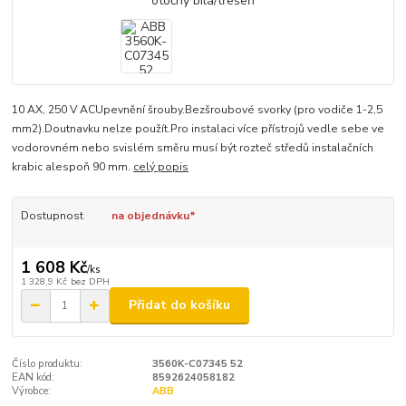
10 AX, 250 V ACUpevnění šrouby.Bezšroubové svorky (pro vodiče 1-2,5
mm2).Doutnavku nelze použít.Pro instalaci více přístrojů vedle sebe ve
vodorovném nebo svislém směru musí být rozteč středů instalačních
krabic alespoň 90 mm.
celý popis
Dostupnost
na objednávku*
1 608 Kč
/
ks
1 328,9 Kč
bez DPH
Přidat do košíku
Číslo produktu:
3560K-C07345 52
EAN kód:
8592624058182
Výrobce:
ABB