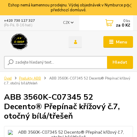
Eshop nemá kamennou prodejnu. Výdej objednávek v Nymburce po
předchozí domluvě.
0
ks
+420 730 127 327
CZK
za
0 Kč
(Po-Pá, 8-16 hod.)
Menu
Hledat
Úvod
Produkty ABB
ABB 3560K-C07345 52 Decento® Přepínač křížový
č.7, otočný bílá/třešeň
ABB 3560K-C07345 52
Decento® Přepínač křížový č.7,
otočný bílá/třešeň