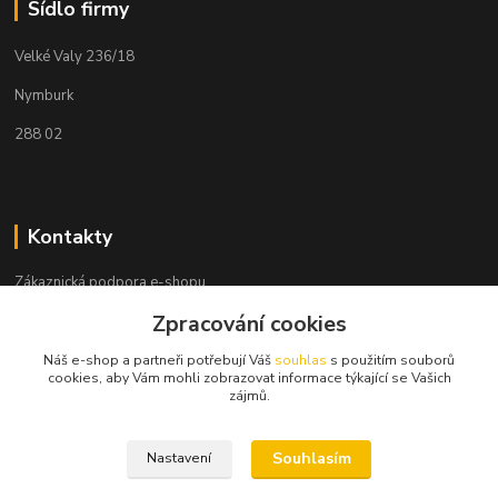
Sídlo firmy
Velké Valy 236/18
Nymburk
288 02
Kontakty
Zákaznická podpora e-shopu
+420 730 127 327
Zpracování cookies
(Po-Pá, 8-16 hod.)
Náš e-shop a partneři potřebují Váš
souhlas
s použitím souborů
info@elektronymburk.cz
cookies, aby Vám mohli zobrazovat informace týkající se Vašich
zájmů.
Souhlasím
Nastavení
Vytvořeno 2023, všechna práva vyhrazena. *Cena dle aktuálního ceníku