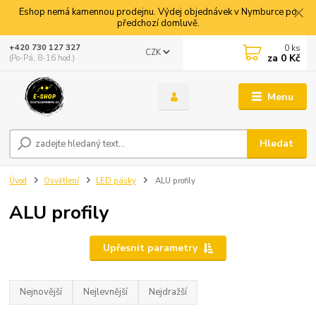
Eshop nemá kamennou prodejnu. Výdej objednávek v Nymburce po
předchozí domluvě.
0
ks
+420 730 127 327
CZK
za
0 Kč
(Po-Pá, 8-16 hod.)
Menu
Hledat
Úvod
Osvětlení
LED pásky
ALU profily
ALU profily
Upřesnit parametry
Nejnovější
Nejlevnější
Nejdražší