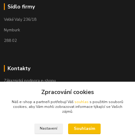
Sídlo firmy
Velké Valy 236/18
Nymburk
288 02
Kontakty
Zákaznická podpora e-shopu
+420 730 127 327
Zpracování cookies
(Po-Pá, 8-16 hod.)
Náš e-shop a partneři potřebují Váš
souhlas
s použitím souborů
info@elektronymburk.cz
cookies, aby Vám mohli zobrazovat informace týkající se Vašich
zájmů.
Souhlasím
Nastavení