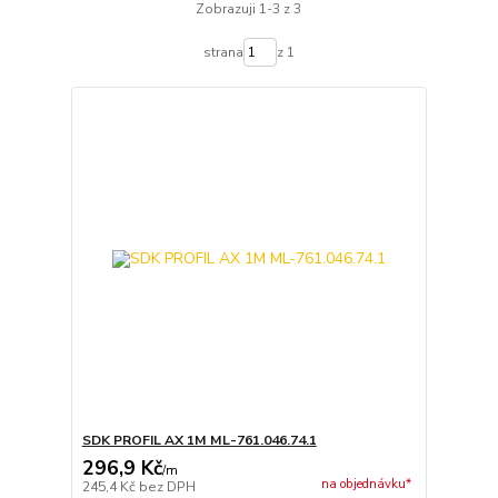
Zobrazuji 1-3 z 3
strana
z 1
SDK PROFIL AX 1M ML-761.046.74.1
296,9 Kč
/
m
na objednávku*
245,4 Kč
bez DPH