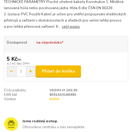
TECHNICKÉ PARAMETRY Ploché ohebné kabely Konstrukce 1. Měděná
lanovaná holá nebo pocínovaná jádra, třída 6 dle ČSN EN 60228
2. Izolace PVC Použití Kabel je určen pro vnitřní propojování elektrických
přístrojů a zařízení v domácnostech a úřadech pro velmi lehký provoz
a pro lehká přenosná zařízení. K...
celý popis
Dostupnost
na objednávku*
5 Kč
/
m
4,1 Kč
bez DPH
Přidat do košíku
Číslo produktu:
V03VH-H 2X0,35
EAN kód:
8591043166980
Výrobce:
EMOS
Jsme rodinný eshop.
Obrovskou centrálu u nás nenajdete.