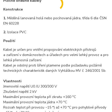
Ploché ohebné kabely
Konstrukce
1.
Měděná lanovaná holá nebo pocínovaná jádra, třída 6 dle ČSN
EN 60228
2.
Izolace PVC
Použití
Kabel je určen pro vnitřní propojování elektrických přístrojů
a zařízení v domácnostech a úřadech pro velmi lehký provoz a pro
lehká přenosná zařízení.
Kabel je odolný proti šíření plamene podle požadavku požárně
technických charakteristik daných Vyhláškou MV č. 246/2001 Sb.
Vlastnosti
Jmenovité napětí U0 /U 300/300 V
Zkušební napětí 2 kV
Maximální provozní teplota při zkratu +160 °C
Maximální provozní teplota jádra +70 °C
Rozsah teplot při provozu −15 *) až +70 °C pro pohyblivé přívody