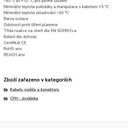
−40 *) až +70 °C pro pevné uložení
Minimální teplota pokládky a manipulace s kabelem +5 °C
Minimální teplota skladování −40 °C
Barva izolace
Odolnost proti šíření plamene
Třída reakce na oheň dle EN 50399 Eca
Balení dle dohody
Certifikát CE
RoHS ano
REACH ano
Zboží zařazeno v kategoriích
Kabely, vodiče a konektory
CYH - dvojlinka