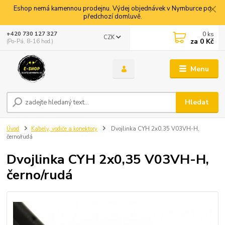
Eshop nemá kamennou prodejnu. Výdej objednávek v Nymburce po
předchozí domluvě.
0
ks
+420 730 127 327
CZK
za
0 Kč
(Po-Pá, 8-16 hod.)
Menu
Hledat
Úvod
Kabely, vodiče a konektory
Dvojlinka CYH 2x0,35 V03VH-H,
černo/rudá
Dvojlinka CYH 2x0,35 V03VH-H,
černo/rudá