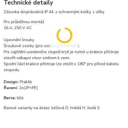
Technické detaily
Zásuvka dvojnásobná IP 44, s ochrannými kolíky, s víčky
Pro průběžnou montáž
16 A, 250 V AC
Upevnění šrouby.
Šroubové svorky (pro vodiče 1,5-2,5 mm²).
Pro zajištění uvedeného stupně krytí je nutné u krabice přístroje
otevřít odkapní otvor směrem k zemi.
Spodní část krabice přístroje lze otočit o 180° pro přívod kabelu
zespodu.
Design:
Praktik
Řazení:
2x(2P+PE)
Barva:
bílá
Barevé varianty na dotaz: béžová D, hnědá H, šedá S