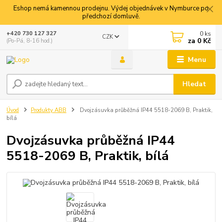
Eshop nemá kamennou prodejnu. Výdej objednávek v Nymburce po
předchozí domluvě.
0
ks
+420 730 127 327
CZK
za
0 Kč
(Po-Pá, 8-16 hod.)
Menu
Hledat
Úvod
Produkty ABB
Dvojzásuvka průběžná IP44 5518-2069 B, Praktik,
bílá
Dvojzásuvka průběžná IP44
5518-2069 B, Praktik, bílá