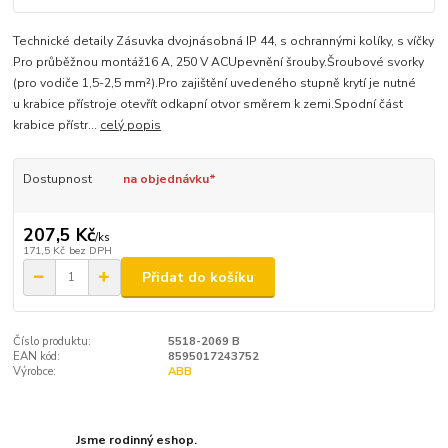
Technické detaily Zásuvka dvojnásobná IP 44, s ochrannými kolíky, s víčky
Pro průběžnou montáž16 A, 250 V ACUpevnění šrouby.Šroubové svorky
(pro vodiče 1,5-2,5 mm²).Pro zajištění uvedeného stupně krytí je nutné
u krabice přístroje otevřít odkapní otvor směrem k zemi.Spodní část
krabice přístr...
celý popis
Dostupnost
na objednávku*
207,5 Kč
/
ks
171,5 Kč
bez DPH
Přidat do košíku
Číslo produktu:
5518-2069 B
EAN kód:
8595017243752
Výrobce:
ABB
Jsme rodinný eshop.