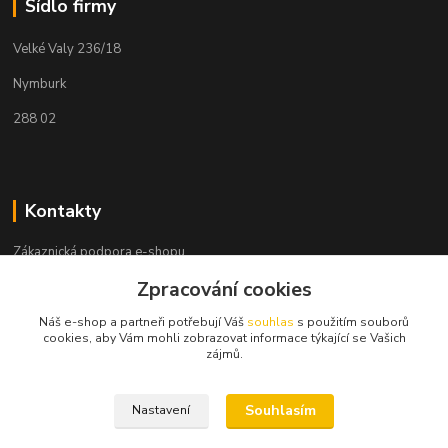
Sídlo firmy
Velké Valy 236/18
Nymburk
288 02
Kontakty
Zákaznická podpora e-shopu
+420 730 127 327
Zpracování cookies
(Po-Pá, 8-16 hod.)
Náš e-shop a partneři potřebují Váš
souhlas
s použitím souborů
info@elektronymburk.cz
cookies, aby Vám mohli zobrazovat informace týkající se Vašich
zájmů.
Souhlasím
Nastavení
Vytvořeno 2023, všechna práva vyhrazena. *Cena dle aktuálního ceníku