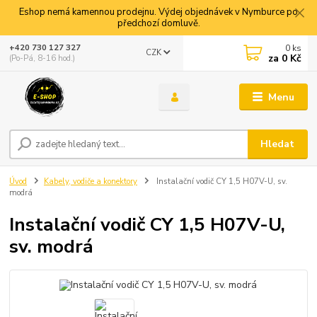
Eshop nemá kamennou prodejnu. Výdej objednávek v Nymburce po
předchozí domluvě.
0
ks
+420 730 127 327
CZK
za
0 Kč
(Po-Pá, 8-16 hod.)
Menu
Hledat
Úvod
Kabely, vodiče a konektory
Instalační vodič CY 1,5 H07V-U, sv.
modrá
Instalační vodič CY 1,5 H07V-U,
sv. modrá