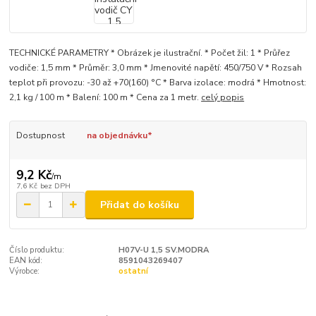
TECHNICKÉ PARAMETRY * Obrázek je ilustrační. * Počet žil: 1 * Průřez
vodiče: 1,5 mm * Průměr: 3,0 mm * Jmenovité napětí: 450/750 V * Rozsah
teplot při provozu: -30 až +70(160) °C * Barva izolace: modrá * Hmotnost:
2,1 kg / 100 m * Balení: 100 m * Cena za 1 metr.
celý popis
Dostupnost
na objednávku*
9,2 Kč
/
m
7,6 Kč
bez DPH
Přidat do košíku
Číslo produktu:
H07V-U 1,5 SV.MODRA
EAN kód:
8591043269407
Výrobce:
ostatní