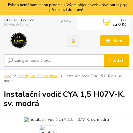
Eshop nemá kamennou prodejnu. Výdej objednávek v Nymburce po
předchozí domluvě.
0
ks
+420 730 127 327
CZK
za
0 Kč
(Po-Pá, 8-16 hod.)
Menu
Hledat
Úvod
Kabely, vodiče a konektory
Instalační vodič CYA 1,5 H07V-K, sv.
modrá
Instalační vodič CYA 1,5 H07V-K,
sv. modrá