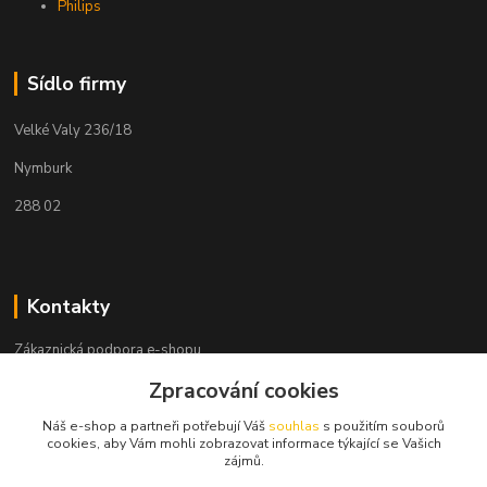
Philips
Sídlo firmy
Velké Valy 236/18
Nymburk
288 02
Kontakty
Zákaznická podpora e-shopu
+420 730 127 327
Zpracování cookies
(Po-Pá, 8-16 hod.)
Náš e-shop a partneři potřebují Váš
souhlas
s použitím souborů
info@elektronymburk.cz
cookies, aby Vám mohli zobrazovat informace týkající se Vašich
zájmů.