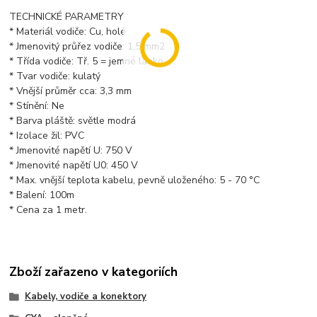
TECHNICKÉ PARAMETRY
* Materiál vodiče: Cu, holé
* Jmenovitý průřez vodiče: 1,5 mm2
* Třída vodiče: Tř. 5 = jemné lanko
* Tvar vodiče: kulatý
* Vnější průměr cca: 3,3 mm
* Stínění: Ne
* Barva pláště: světle modrá
* Izolace žil: PVC
* Jmenovité napětí U: 750 V
* Jmenovité napětí U0: 450 V
* Max. vnější teplota kabelu, pevně uloženého: 5 - 70 °C
* Balení: 100m
* Cena za 1 metr.
Zboží zařazeno v kategoriích
Kabely, vodiče a konektory