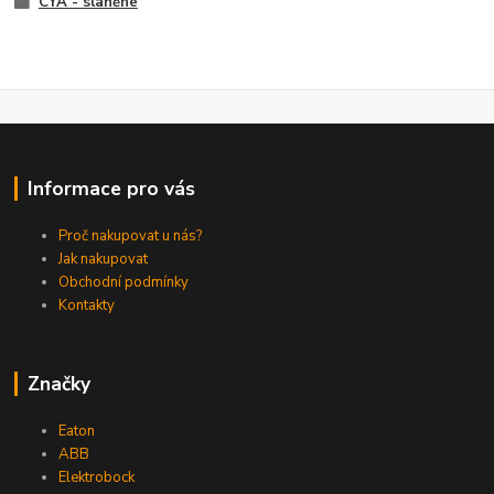
CYA - slaněné
Informace pro vás
Proč nakupovat u nás?
Jak nakupovat
Obchodní podmínky
Kontakty
Značky
Eaton
ABB
Elektrobock