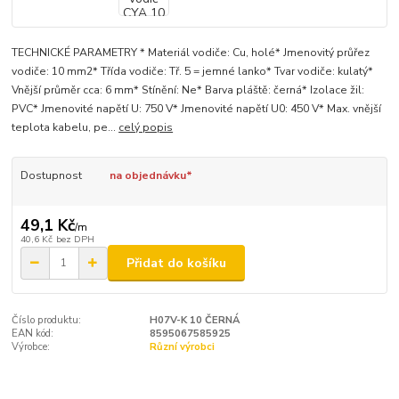
TECHNICKÉ PARAMETRY * Materiál vodiče: Cu, holé* Jmenovitý průřez
vodiče: 10 mm2* Třída vodiče: Tř. 5 = jemné lanko* Tvar vodiče: kulatý*
Vnější průměr cca: 6 mm* Stínění: Ne* Barva pláště: černá* Izolace žil:
PVC* Jmenovité napětí U: 750 V* Jmenovité napětí U0: 450 V* Max. vnější
teplota kabelu, pe...
celý popis
Dostupnost
na objednávku*
49,1 Kč
/
m
40,6 Kč
bez DPH
Přidat do košíku
Číslo produktu:
H07V-K 10 ČERNÁ
EAN kód:
8595067585925
Výrobce:
Různí výrobci