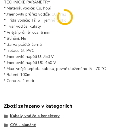
TECHNICKÉ PARAMETRY
* Materiál vodiče: Cu, holé
* Jmenovitý průřez vodiče: 10 mm2
* Třída vodiče: Tř. 5 = jemné lanko
* Tvar vodiče: kulatý
* Vnější průměr cca: 6 mm
* Stínění: Ne
* Barva pláště: černá
* Izolace žil: PVC
* Jmenovité napětí U: 750 V
* Jmenovité napětí U0: 450 V
* Max. vnější teplota kabelu, pevně uloženého: 5 - 70 °C
* Balení: 100m
* Cena za 1 metr.
Zboží zařazeno v kategoriích
Kabely, vodiče a konektory
CYA - slaněné