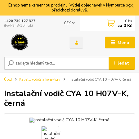
Eshop nemá kamennou prodejnu. Výdej objednávek v Nymburce po
předchozí domluvě.
0
ks
+420 730 127 327
CZK
za
0 Kč
(Po-Pá, 8-16 hod.)
Menu
Hledat
Úvod
Kabely, vodiče a konektory
Instalační vodič CYA 10 H07V-K, černá
Instalační vodič CYA 10 H07V-K,
černá