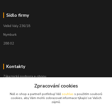
Sídlo firmy
Velké Valy 236/18
Nymburk
288 02
Kontakty
Zákaznická podpora e-shopu
+420 730 127 327
Zpracování cookies
(Po-Pá, 8-16 hod.)
Náš e-shop a partneři potřebují Váš
souhlas
s použitím souborů
info@elektronymburk.cz
cookies, aby Vám mohli zobrazovat informace týkající se Vašich
zájmů.